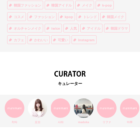
韓国ファッション
韓国アイドル
メイク
k-pop
コスメ
ファッション
kpop
トレンド
韓国メイク
オルチャンメイク
twice
人気
アイドル
韓国ドラマ
カフェ
かわいい
可愛い
Instagram
オルチャンファッション
BTS
美容
ティント
リップ
韓国カフェ
スキンケア
韓国ブランド
KPOPアイドル
EXO
韓国語
ダイエット
stylekorean
3CE
キュレーター
インスタ映え
韓国グルメ
スタイルコリアン
インスタグラム
SEVENTEEN
セルカ
おしゃれ
エチュードハウス
防弾少年団
アプリ
韓国料理
コラボ
YouTube
少女時代
SNS映え
アイシャドウ
치타
요꼬
사라
madoka
リファ
마쮸
弘大
クッションファンデ
ハングル
旅行
MAY