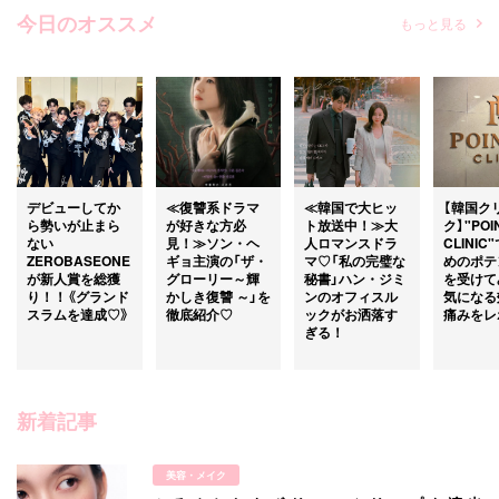
今日のオススメ
もっと見る
デビューしてか
≪復讐系ドラマ
≪韓国で大ヒッ
【韓国ク
ら勢いが止まら
が好きな方必
ト放送中！≫大
ク】"POI
ない
見！≫ソン・ヘ
人ロマンスドラ
CLINI
ZEROBASEONE
ギョ主演の「ザ・
マ♡「私の完璧な
めのポテ
が新人賞を総獲
グローリー～輝
秘書」ハン・ジミ
を受けて
り！！《グランド
かしき復讐 ～」を
ンのオフィスル
気になる
スラムを達成♡》
徹底紹介♡
ックがお洒落す
痛みをレ
ぎる！
新着記事
美容・メイク