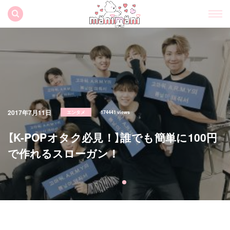
2024年1月3日
韓国カフェ
3803 views
《入隊中のBTSテテがイメージモデル！》
コスパ最強のコーヒーチェー
ン“COMPOSE COFFEE”の人気メニュー
ランキングをお届け♡
すべての記事
manimani について
カテゴリー一覧