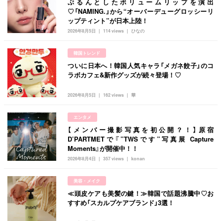
ぷるんとしたボリュームリップを演出
♡「NAMING.」から“オーバーデューグロッシーリ
ップティント”が日本上陸！
2026年8月5日
114 views
ひなの
韓国トレンド
ついに日本へ！韓国人気キャラ「メガネ餃子」のコ
ラボカフェ&新作グッズが続々登場！♡
2026年8月5日
162 views
華
エンタメ
【メンバー撮影写真を初公開？！】原宿
D’PARTMETで『”TWSです”写真展 Capture
Moments』が開催中！！
2026年8月4日
357 views
konan
美容・メイク
≪頭皮ケアも美髪の鍵！≫韓国で話題沸騰中♡お
すすめ「スカルプケアブランド」3選！