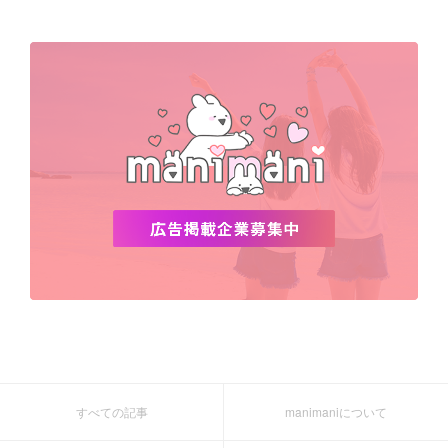
Netflix
NCT
BLACKPINK
インスタ
おすすめ
デビュー
渡韓
明洞
ソウル
オシャレ
夏
ホンデ
韓国雑貨
すべての記事
manimaniについて