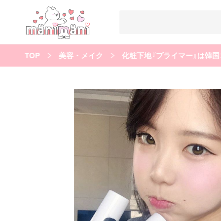
TOP
美容・メイク
化粧下地『プライマー』は韓
すべての記事
manimani について
カテゴリー一覧
韓国
オルチャン
韓国コスメ
韓国トレンド
タグ一覧
韓国メイク
オルチャンメイク
twice
人気
キュレーター一覧
運営会社
利用規約
プライバシーポリシー