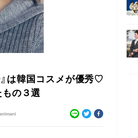
ー』は韓国コスメが優秀♡
たもの３選
animani