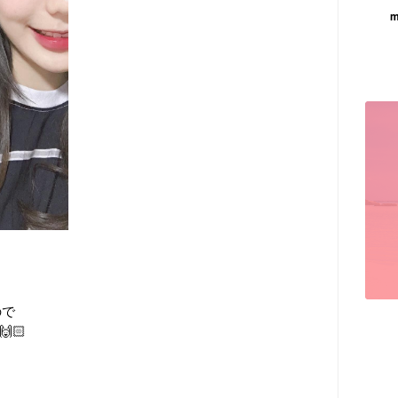
m
ので
🏻