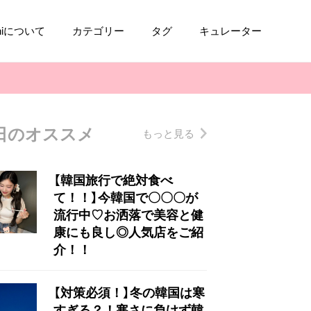
aniについて
カテゴリー
タグ
キュレーター
日のオススメ
もっと見る
コスメ
ファッション
kpop
トレンド
【韓国旅行で絶対食べ
て！！】今韓国で〇〇〇が
流行中♡お洒落で美容と健
康にも良し◎人気店をご紹
介！！
【対策必須！】冬の韓国は寒
すぎる？！寒さに負けず韓