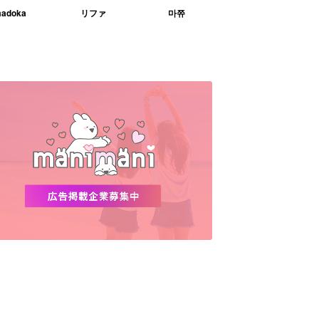
adoka
リファ
마쮸