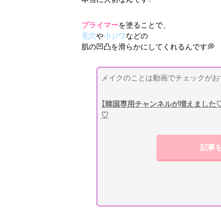
プライマー
を塗ることで、
毛穴
や
小ジワ
などの
肌の凹凸を滑らかにしてくれるんです💭
メイクのことは動画でチェックがお
【韓国専用チャンネルが増えました♡】
♡
記事を