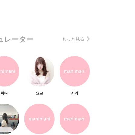
ュレーター
もっと見る
치타
요꼬
사라