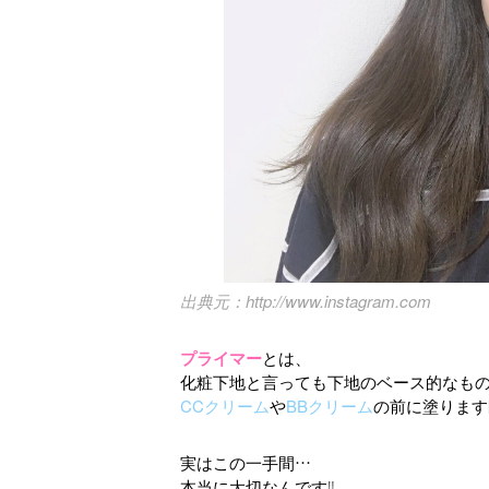
http://www.instagram.com
プライマー
とは、
化粧下地と言っても下地のベース的なも
CCクリーム
や
BBクリーム
の前に塗ります
実はこの一手間…
本当に大切なんです‼️