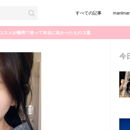
すべての記事
manim
国コスメが優秀♡使って本当に良かったもの３選
今
韓国旅行
韓国ファッション
韓国アイドル
メイク
k-pop
アイドル
韓国ドラマ
カフェ
かわいい