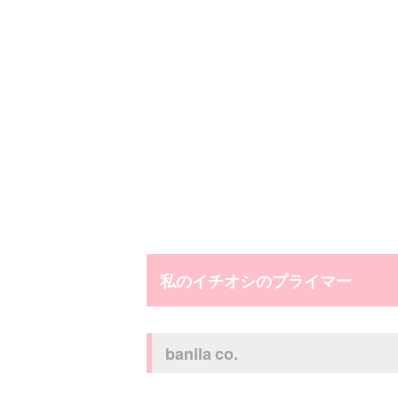
私のイチオシのプライマー
banila co.