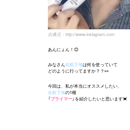
http://www.instagram.com
あんにょん！😊
みなさん
化粧下地
は何を使っていて
どのように行ってますか？？👀
今回は、私が本当にオススメしたい、
化粧下地
の1種
『
プライマー
』を紹介したいと思います💓