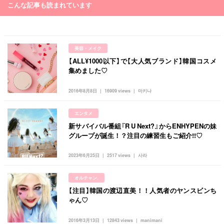
こんな記事も読まれています
美容・メイク
【ALL¥1000以下】で【大人気ブランド】韓国コスメ
集めました♡
2016年8月8日
16909 views
마키나
エンタメ
新サバイバル番組『R U Next?』からENHYPENの妹
グループが誕生！？注目の練習生もご紹介!!♡
2023年6月25日
2517 views
사라
オルチャン.
【注目】韓国の渡辺直美！！人気者のヤンスビンち
ゃん♡
2016年3月13日
12843 views
manimani