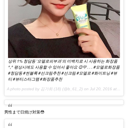
상위 1% 청담동 '모델로피부과'의 미백치료 시 사용하는 화장품
^,^ 평상시에도 사용할 수 있어서 좋아요 😉💛 . . . #모델로화장품
#청담동 #썬블록 #선크림추천 #선크림 #모델로 #화이트닝 #뷰
티 #뷰티스타그램 #화장품추천
A photo posted by 김가희 (18) (@b_61_2) on
Jul 20, 2016 at 6:45am PDT
男性まで日焼け対策😳