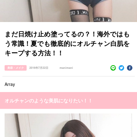
まだ日焼け止め塗ってるの？！海外ではも
う常識！夏でも徹底的にオルチャン白肌を
キープする方法！！
美容・メイク
2016年7月22日
manimani
Array
すべての記事
manimani について
オルチャンのような美肌になりたい！！
カテゴリー一覧
韓国
オルチャン
韓国コスメ
韓国トレンド
タグ一覧
韓国旅行
韓国ファッション
韓国アイドル
キュレーター一覧
メイク
k-pop
コスメ
ファッション