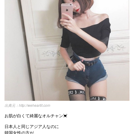
kpop
トレンド
韓国メイク
運営会社
オルチャンメイク
twice
人気
アイドル
利用規約
韓国ドラマ
カフェ
かわいい
プライバシーポリシー
お問い合わせ
http://weheartit.com
お肌が白くて綺麗なオルチャン💓
日本人と同じアジア人なのに
韓国女性の方が