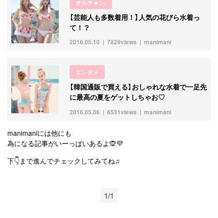
オルチャン.
【芸能人も多数着用！】人気の花びら水着っ
て！？
2016.05.10
7829views
manimani
エンタメ
【韓国通販で買える】おしゃれな水着で一足先
に最高の夏をゲットしちゃお♡
2016.05.06
6531views
manimani
manimaniには他にも
為になる記事がいーっぱいあるよ🙊💜
下👇まで進んでチェックしてみてね♫
1/1