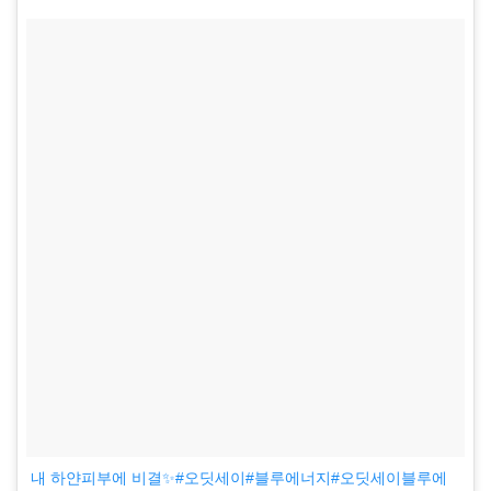
내 하얀피부에 비결✨#오딧세이#블루에너지#오딧세이블루에