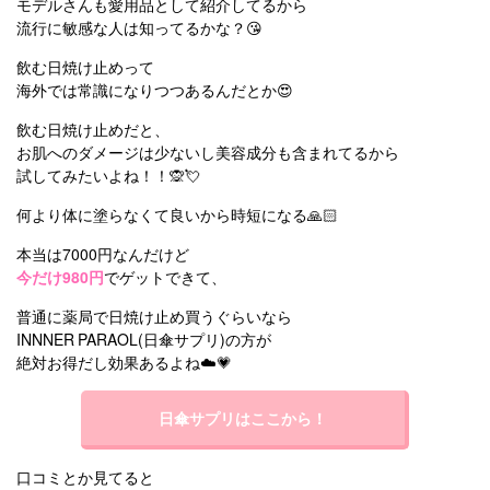
モデルさんも愛用品として紹介してるから
流行に敏感な人は知ってるかな？😘
飲む日焼け止めって
海外では常識になりつつあるんだとか😍
飲む日焼け止めだと、
お肌へのダメージは少ないし美容成分も含まれてるから
試してみたいよね！！🙊💘
何より体に塗らなくて良いから時短になる🙏🏻
本当は7000円なんだけど
今だけ980円
でゲットできて、
普通に薬局で日焼け止め買うぐらいなら
INNNER PARAOL(日傘サプリ)の方が
絶対お得だし効果あるよね☁️💗
日傘サプリはここから！
口コミとか見てると