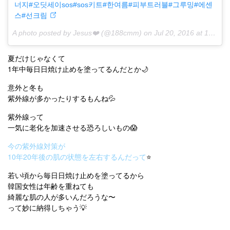
너지#오딧세이sos#sos키트#한여름#피부트러블#그루밍#에센
스#선크림
A photo posted by Jesus❤️ (@188cmm) on
Jul 20, 2016 at 12:59am PDT
夏だけじゃなくて
1年中毎日日焼け止めを塗ってるんだとか🌙
意外と冬も
紫外線が多かったりするもんね💦
紫外線って
一気に老化を加速させる恐ろしいもの😱
今の紫外線対策が
10年20年後の肌の状態を左右するんだって
⭐️
若い頃から毎日日焼け止めを塗ってるから
韓国女性は年齢を重ねても
綺麗な肌の人が多いんだろうな〜
って妙に納得しちゃう💡