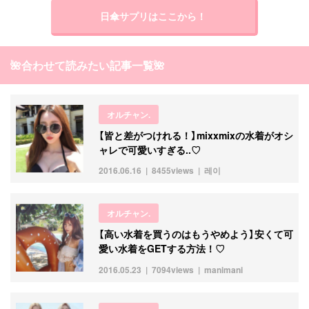
日傘サプリはここから！
🌺合わせて読みたい記事一覧🌺
オルチャン.
【皆と差がつけれる！】mixxmixの水着がオシ
ャレで可愛いすぎる..♡
2016.06.16
8455views
레이
オルチャン.
【高い水着を買うのはもうやめよう】安くて可
愛い水着をGETする方法！♡
2016.05.23
7094views
manimani