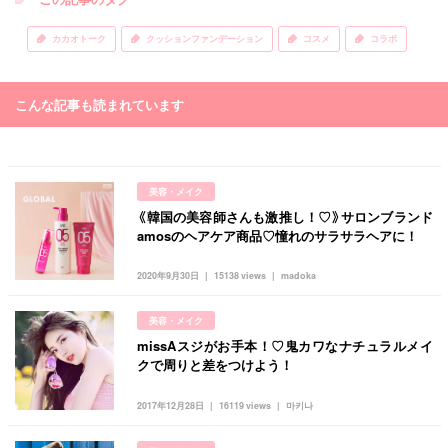
カカオトーク
クッションファンデーション
コスメ
コラボ
こんな記事も読まれています
美容・メイク
《韓国の美容師さんも激推し！♡》サロンブランド
amosのヘアケア商品♡憧れのサラサラヘアに！
2020年9月30日
15138 views
madoka
美容・メイク
missAスジがお手本！♡鬼カワなナチュラルメイ
クで周りと差をつけよう！
2017年12月28日
16119 views
마키나