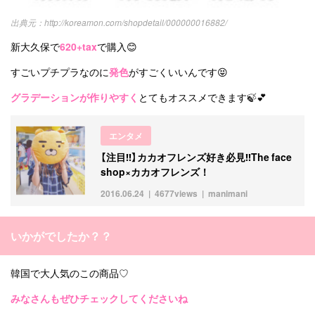
http://koreamon.com/shopdetail/000000016882/
新大久保で
620+tax
で購入😊
すごいプチプラなのに
発色
がすごくいいんです😝
グラデーションが作りやすく
とてもオススメできます🍃💕
エンタメ
【注目‼︎】カカオフレンズ好き必見‼︎The face
shop×カカオフレンズ！
2016.06.24
4677views
manimani
いかがでしたか？？
韓国で大人気のこの商品♡
みなさんもぜひチェックしてくださいね