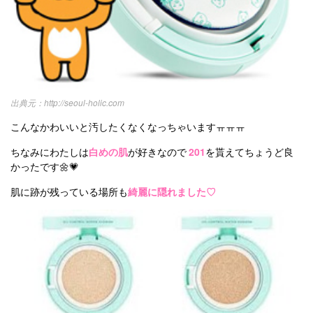
http://seoul-holic.com
こんなかわいいと汚したくなくなっちゃいますㅠㅠㅠ
ちなみにわたしは
白めの肌
が好きなので
201
を貰えてちょうど良
かったです🌼💗
肌に跡が残っている場所も
綺麗に隠れました♡