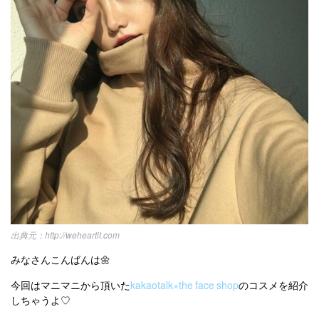
お問い合わせ
http://weheartit.com
みなさんこんばんは🌼
今回はマニマニから頂いた
kakaotalk×the face shop
のコスメを紹介
しちゃうよ♡