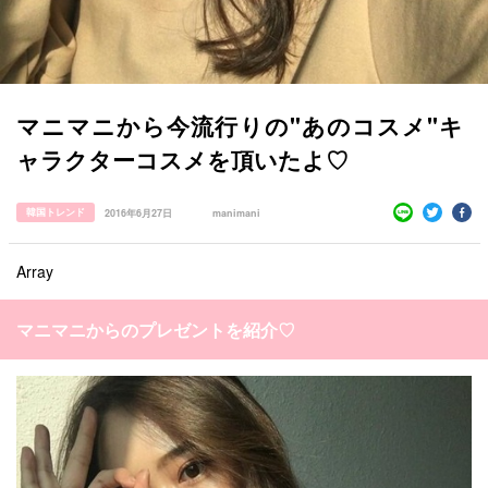
マニマニから今流行りの"あのコスメ"キ
すべての記事
ャラクターコスメを頂いたよ♡
manimani について
韓国トレンド
2016年6月27日
manimani
カテゴリー一覧
韓国
オルチャン
韓国コスメ
韓国トレンド
Array
タグ一覧
韓国旅行
韓国ファッション
韓国アイドル
キュレーター一覧
メイク
k-pop
コスメ
ファッション
マニマニからのプレゼントを紹介♡
kpop
トレンド
韓国メイク
運営会社
オルチャンメイク
twice
人気
アイドル
利用規約
韓国ドラマ
カフェ
かわいい
プライバシーポリシー