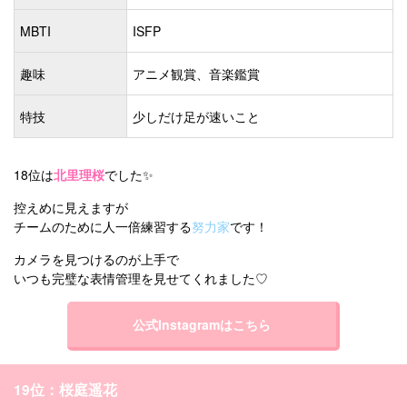
MBTI
ISFP
趣味
アニメ観賞、音楽鑑賞
特技
少しだけ足が速いこと
18位は
北里理桜
でした✨
控えめに見えますが
チームのために人一倍練習する
努力家
です！
カメラを見つけるのが上手で
いつも完璧な表情管理を見せてくれました♡
公式Instagramはこちら
19位：桜庭遥花