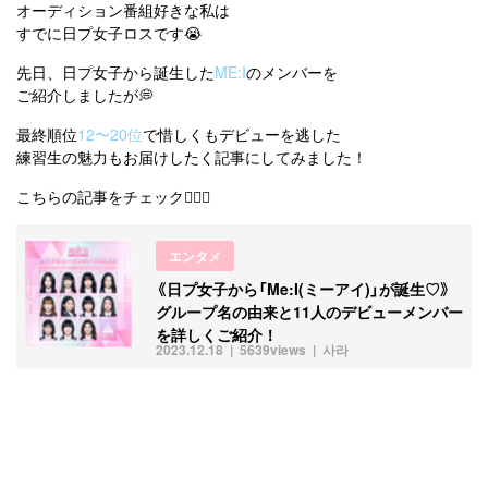
オーディション番組好きな私は
すでに日プ女子ロスです😭
先日、日プ女子から誕生した
ME:I
のメンバーを
ご紹介しましたが💭
最終順位
12〜20位
で惜しくもデビューを逃した
練習生の魅力もお届けしたく記事にしてみました！
こちらの記事をチェック👇🏻💞
エンタメ
《日プ女子から「Me:I(ミーアイ)」が誕生♡》
グループ名の由来と11人のデビューメンバー
を詳しくご紹介！
2023.12.18
5639views
사라