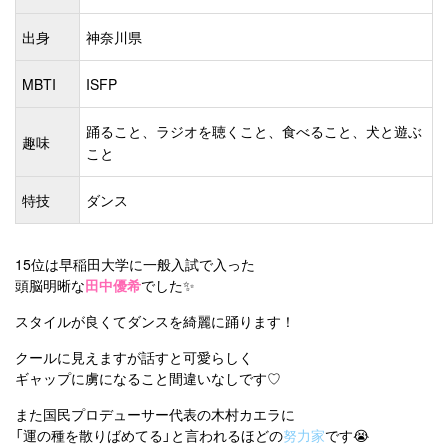
出身
神奈川県
MBTI
ISFP
踊ること、ラジオを聴くこと、食べること、犬と遊ぶ
趣味
こと
特技
ダンス
15位は早稲田大学に一般入試で入った
頭脳明晰な
田中優希
でした✨
スタイルが良くてダンスを綺麗に踊ります！
クールに見えますが話すと可愛らしく
ギャップに虜になること間違いなしです♡
また国民プロデューサー代表の木村カエラに
「運の種を散りばめてる」と言われるほどの
努力家
です😭