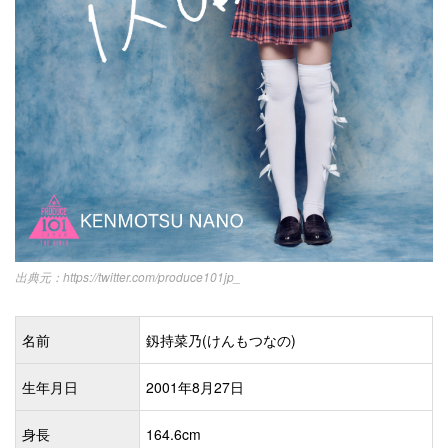
https://twitter.com/produce101jp_
名前
釼持菜乃(けんもつなの)
生年月日
2001年8月27日
身長
164.6cm