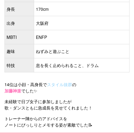
身長
170cm
出身
大阪府
MBTI
ENFP
趣味
ねずみと遊ぶこと
特技
息を長く止められること、ドラム
14位は小顔・高身長で
スタイル抜群
の
加藤神楽
でした✨
未経験で日プ女子に参加しましたが
歌・ダンスともに急成長を見せてくれました！
トレーナー陣からのアドバイスを
ノートにびっしりとメモする姿が素敵でした📝