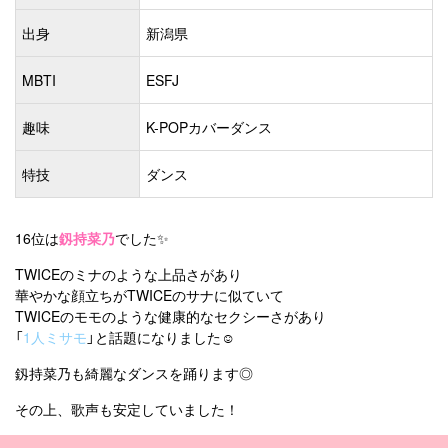
出身
新潟県
MBTI
ESFJ
趣味
K-POPカバーダンス
特技
ダンス
16位は
釼持菜乃
でした✨
TWICEのミナのような上品さがあり
華やかな顔立ちがTWICEのサナに似ていて
TWICEのモモのような健康的なセクシーさがあり
「
1人ミサモ
」と話題になりました☺️
釼持菜乃も綺麗なダンスを踊ります◎
その上、歌声も安定していました！