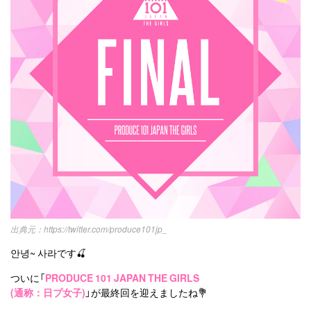
カテゴリー一覧
韓国
オルチャン
韓国コスメ
韓国トレンド
タグ一覧
韓国旅行
韓国ファッション
韓国アイドル
キュレーター一覧
メイク
k-pop
コスメ
ファッション
kpop
トレンド
韓国メイク
運営会社
オルチャンメイク
twice
人気
アイドル
利用規約
韓国ドラマ
カフェ
かわいい
プライバシーポリシー
お問い合わせ
https://twitter.com/produce101jp_
안녕~ 사라です🍒
ついに「
PRODUCE 101 JAPAN THE GIRLS
(通称：日プ女子)
」が最終回を迎えましたね💐