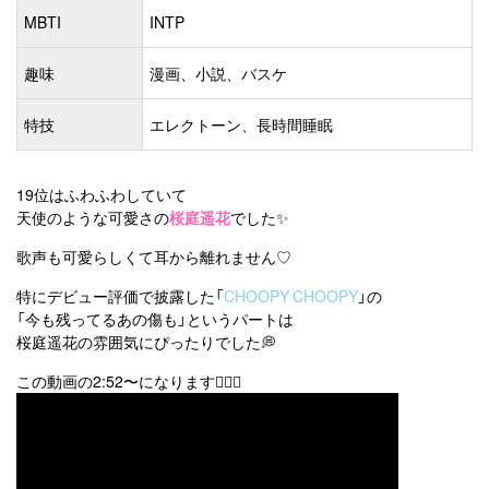
MBTI
INTP
趣味
漫画、小説、バスケ
特技
エレクトーン、長時間睡眠
19位はふわふわしていて
天使のような可愛さの
桜庭遥花
でした✨
歌声も可愛らしくて耳から離れません♡
特にデビュー評価で披露した「
CHOOPY CHOOPY
」の
「今も残ってるあの傷も」というパートは
桜庭遥花の雰囲気にぴったりでした💭
この動画の2:52〜になります👇🏻💞