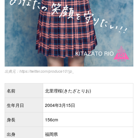
https://twitter.com/produce101jp_
名前
北里理桜(きたざとりお)
生年月日
2004年3月15日
身長
156cm
出身
福岡県