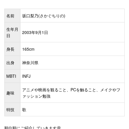
名前
坂口梨乃(さかぐちりの)
生年月
2003年9月1日
日
身長
165cm
出身
神奈川県
MBTI
INFJ
アニメや映画を観ること、PCを触ること、メイクやフ
趣味
ァッション勉強
特技
歌
順位順にご紹介していきます💭