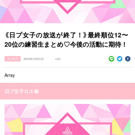
《日プ女子の放送が終了！》最終順位12〜
20位の練習生まとめ♡今後の活動に期待！
エンタメ
2023年12月21日
사라
Array
日プ女子ロス😭
すべての記事
manimani について