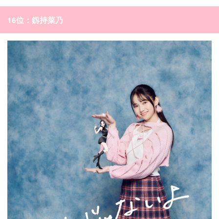
16位：釼持菜乃