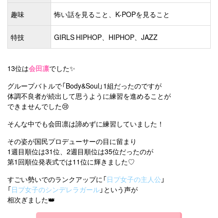
趣味
怖い話を見ること、K-POPを見ること
特技
GIRLS HIPHOP、HIPHOP、JAZZ
13位は
会田凛
でした✨
グループバトルで「Body&Soul」1組だったのですが
体調不良者が続出して思うように練習を進めることが
できませんでした😢
そんな中でも会田凛は諦めずに練習していました！
その姿が国民プロデューサーの目に留まり
1週目順位は31位、2週目順位は35位だったのが
第1回順位発表式では11位に輝きました♡
すごい勢いでのランクアップに「
日プ女子の主人公
」
「
日プ女子のシンデレラガール
」という声が
相次ぎました👑