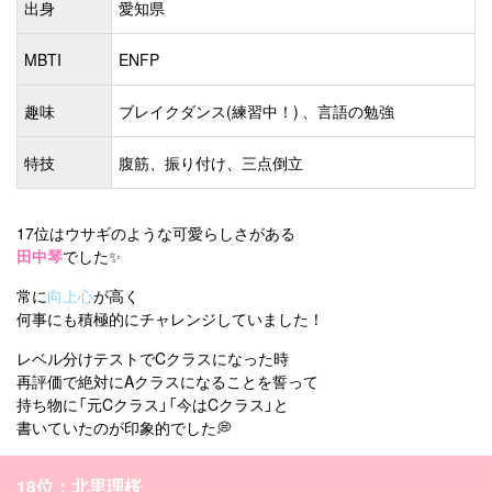
出身
愛知県
MBTI
ENFP
趣味
ブレイクダンス(練習中！) 、言語の勉強
特技
腹筋、振り付け、三点倒立
17位はウサギのような可愛らしさがある
田中琴
でした✨
常に
向上心
が高く
何事にも積極的にチャレンジしていました！
レベル分けテストでCクラスになった時
再評価で絶対にAクラスになることを誓って
持ち物に「元Cクラス」「今はCクラス」と
書いていたのが印象的でした💭
18位：北里理桜