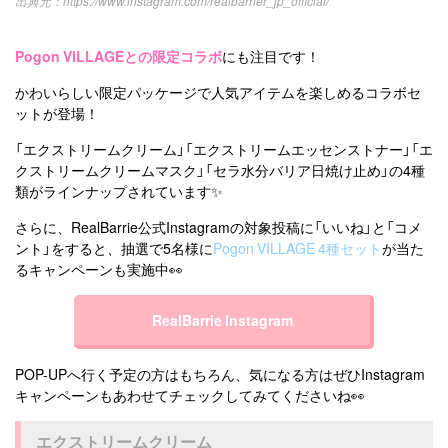
https://www.instagram.com/realbarrier_jp_official/
Pogon VILLAGEとの限定コラボ
にも注目です！
かわいらしい限定パッケージで人気アイテムを楽しめるコラボセ
ットが登場！
「エクストリームクリーム」「エクストリームエッセンストナー」「エ
クストリームクリームマスク」「セラ水分バリア日焼け止め」の4種
類がラインナップされています✨
さらに、RealBarrie公式Instagramの対象投稿に「いいね」と「コメ
ント」をすると、抽選で5名様に
Pogon VILLAGE 4種セット
が当た
るキャンペーンも実施中👀
RealBarrie Instagram
POP-UPへ行く予定の方はもちろん、気になる方はぜひInstagram
キャンペーンもあわせてチェックしてみてくださいね👀
エクストリームクリーム