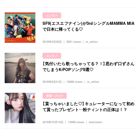
エンタメ
SF9(エスエフナイン)が3rdシングルMAMMA MIA
で日本に帰ってくる♡
2018年3月29日
5821 views
m_editor
エンタメ
【気付いたら歌っちゃってる？！】思わず口ずさん
でしまうK-POPソング8選♡
2016年9月21日
14686 views
m_editor
美容・メイク
【貰っちゃいました♡】キュレーターになって初め
て貰ったプレゼント…粉ティントの正体は！？
2016年10月14日
13069 views
manimani