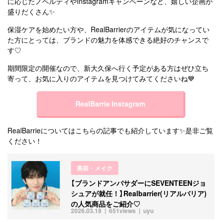
に応じたノベルティやInstagramキャンペーンなど、嬉しい企画が
盛りだくさん✨
保湿ケアを始めたい方や、RealBarrierのアイテムが気になってい
た方にとっては、ブランドの魅力を体感できる絶好のチャンスで
す♡
期間限定の開催なので、新大久保へ行く予定がある方はぜひ立ち
寄って、お気に入りのアイテムを見つけてみてくださいね💙
RealBarrie Instagram
RealBarrieについてはこちらの記事でも紹介しています✨是非ご覧
ください！
美容・メイク
【ブランドアンバサダーにSEVENTEENジョ
シュアが就任！】Realbarrier(リアルバリア)
の人気商品をご紹介♡
2026.03.18
651views
uyu