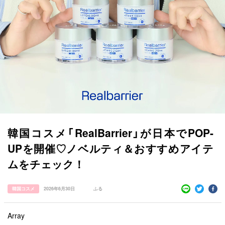
韓国コスメ「RealBarrier」が日本でPOP-
UPを開催♡ノベルティ＆おすすめアイテ
ムをチェック！
すべての記事
韓国コスメ
2026年6月30日
ふる
manimani について
カテゴリー一覧
Array
韓国
オルチャン
韓国コスメ
韓国トレンド