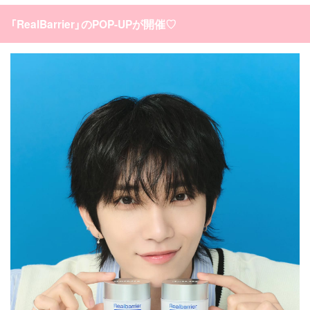
タグ一覧
韓国旅行
韓国ファッション
韓国アイドル
「RealBarrier」のPOP-UPが開催♡
キュレーター一覧
メイク
k-pop
コスメ
ファッション
kpop
トレンド
韓国メイク
運営会社
オルチャンメイク
twice
人気
アイドル
利用規約
韓国ドラマ
カフェ
かわいい
プライバシーポリシー
お問い合わせ