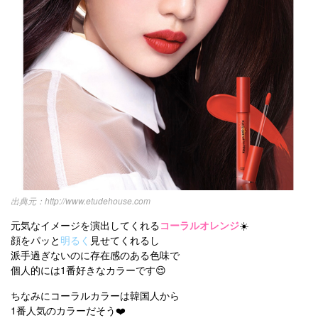
http://www.etudehouse.com
元気なイメージを演出してくれる
コーラルオレンジ
☀️
顔をパッと
明るく
見せてくれるし
派手過ぎないのに存在感のある色味で
個人的には1番好きなカラーです😌
ちなみにコーラルカラーは韓国人から
1番人気のカラーだそう❤️