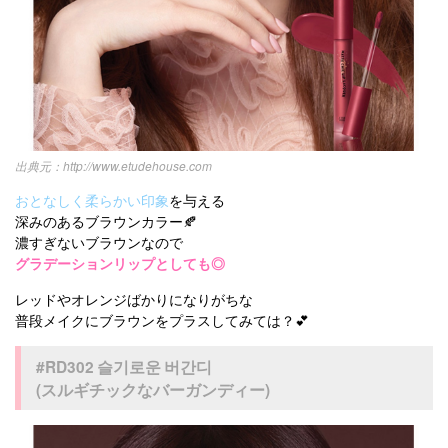
http://www.etudehouse.com
おとなしく柔らかい印象
を与える
深みのあるブラウンカラー🍂
濃すぎないブラウンなので
グラデーションリップとしても◎
レッドやオレンジばかりになりがちな
普段メイクにブラウンをプラスしてみては？💕
#RD302 슬기로운 버간디
(スルギチックなバーガンディー)