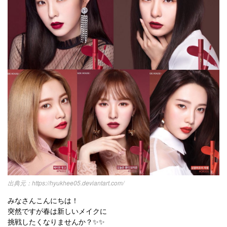
キュレーター一覧
メイク
k-pop
コスメ
ファッション
kpop
トレンド
韓国メイク
運営会社
オルチャンメイク
twice
人気
アイドル
利用規約
韓国ドラマ
カフェ
かわいい
プライバシーポリシー
お問い合わせ
https://hyukhee05.deviantart.com/
みなさんこんにちは！
突然ですが春は新しいメイクに
挑戦したくなりませんか？✨✨