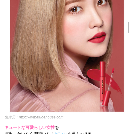
http://www.etudehouse.com
キュートな可愛らしい女性
を
演出したいなら間違いなく
ピンク
を選ぶべき❣️