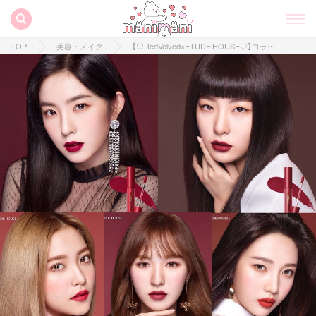
TOP
美容・メイク
【♡RedVelved×ETUDE HOUSE♡】コラボリップMATTE CHIC LIP LACQUERが登場♡