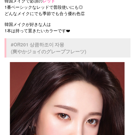
韓国メイクで必須の
レッド
1番ベーシックなレッドで普段使いにも◎
どんなメイクにでも季節でも合う優れ色👏
韓国メイクが好きな人は
1本は持って置きたいカラーです❤️
#OR201 상큼하조이 자몽
(爽やかジョイのグレープフレーツ)