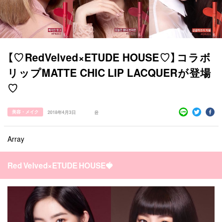
【♡RedVelved×ETUDE HOUSE♡】コラボ
リップMATTE CHIC LIP LACQUERが登場
♡
美容・メイク
2018年4月3日
윤
Array
すべての記事
Red Velved×ETUDE HOUSE🍓
manimani について
カテゴリー一覧
韓国
オルチャン
韓国コスメ
韓国トレンド
タグ一覧
韓国旅行
韓国ファッション
韓国アイドル