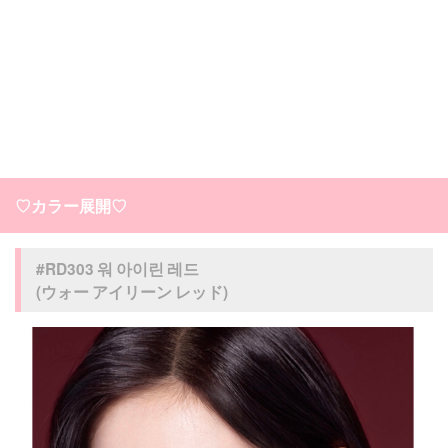
♡カラー展開♡
#RD303 워 아이린 레드
(ウォー アイリーン レッド)