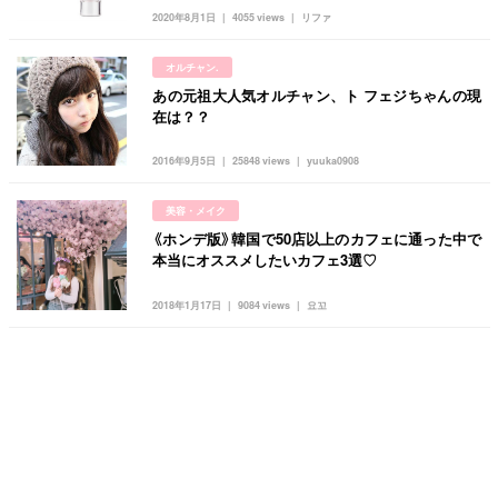
2020年8月1日
4055 views
リファ
オルチャン.
あの元祖大人気オルチャン、ト フェジちゃんの現
在は？？
2016年9月5日
25848 views
yuuka0908
美容・メイク
《ホンデ版》韓国で50店以上のカフェに通った中で
本当にオススメしたいカフェ3選♡
2018年1月17日
9084 views
요꼬