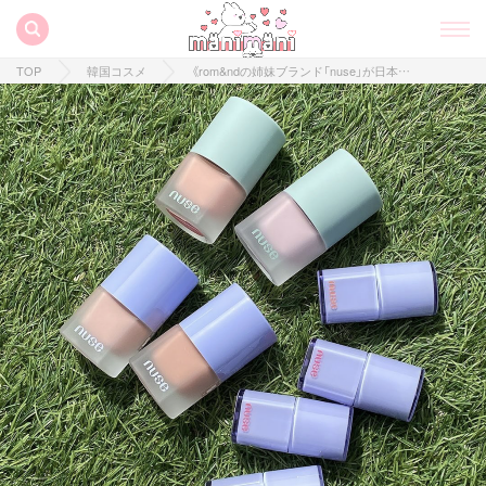
TOP
韓国コスメ
《rom&ndの姉妹ブランド「nuse」が日本上陸！》日本で購入できる商品をご紹介します♡