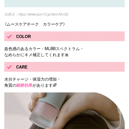
https://www.qoo10.jp/item/NUSE
〈ムースケアチーク カラーケア〉
COLOR
血色感のあるカラー・MLBBスペクトラム・
なめらかにキメ補正してくれます🎀
CARE
水分チャージ・保湿力の増加・
角質の
鎮静効果
があります🌈