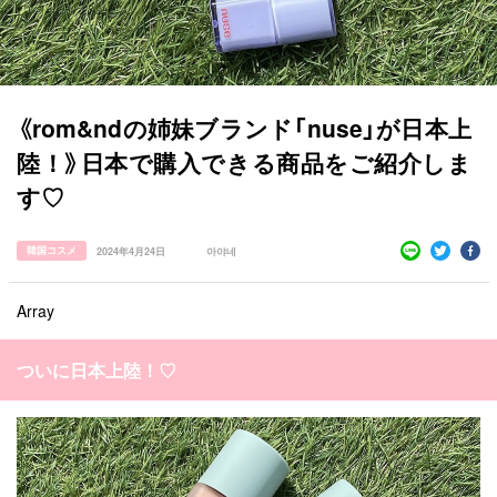
《rom&ndの姉妹ブランド「nuse」が日本上
陸！》日本で購入できる商品をご紹介しま
す♡
韓国コスメ
2024年4月24日
아야네
Array
ついに日本上陸！♡
すべての記事
manimani について