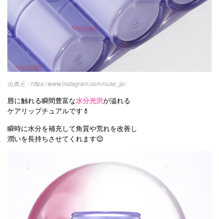
https://www.instagram.com/nuse_jp/
唇に触れる瞬間豊富な
水分光沢
が溢れる
ケアリップチュアルです💄
瞬時に水分を補充して角質や荒れを改善し
潤いを長持ちさせてくれます😌