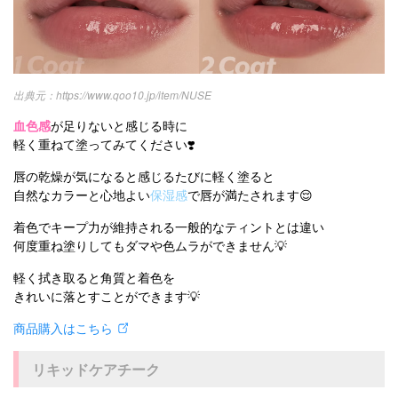
https://www.qoo10.jp/item/NUSE
血色感
が足りないと感じる時に
軽く重ねて塗ってみてください❣️
唇の乾燥が気になると感じるたびに軽く塗ると
自然なカラーと心地よい
保湿感
で唇が満たされます😌
着色でキープ力が維持される一般的なティントとは違い
何度重ね塗りしてもダマや色ムラができません💡
軽く拭き取ると角質と着色を
きれいに落とすことができます💡
商品購入はこちら
リキッドケアチーク