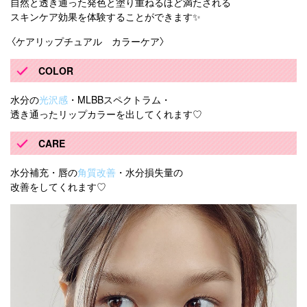
自然と透き通った発色と塗り重ねるほど満たされる
スキンケア効果を体験することができます✨
〈ケアリップチュアル カラーケア〉
COLOR
水分の
光沢感
・MLBBスペクトラム・
透き通ったリップカラーを出してくれます♡
CARE
水分補充・唇の
角質改善
・水分損失量の
改善をしてくれます♡