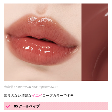
https://www.qoo10.jp/item/NUSE
濁りのない清楚な
イエベ
ローズカラーです🌹
05 クールベイブ