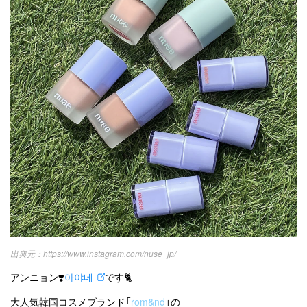
カテゴリー一覧
韓国
オルチャン
韓国コスメ
韓国トレンド
タグ一覧
韓国旅行
韓国ファッション
韓国アイドル
キュレーター一覧
メイク
k-pop
コスメ
ファッション
kpop
トレンド
韓国メイク
運営会社
オルチャンメイク
twice
人気
アイドル
利用規約
韓国ドラマ
カフェ
かわいい
プライバシーポリシー
お問い合わせ
https://www.instagram.com/nuse_jp/
アンニョン❣️
아야네
です🐈
大人気韓国コスメブランド「
rom&nd
」の