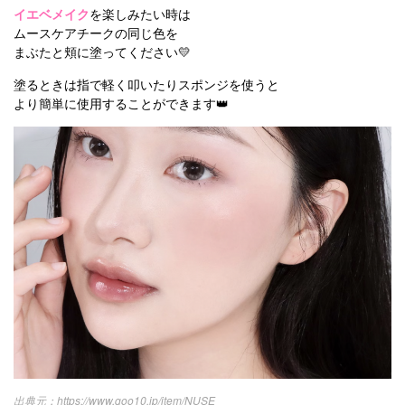
イエベメイク
を楽しみたい時は
ムースケアチークの同じ色を
まぶたと頬に塗ってください💛
塗るときは指で軽く叩いたりスポンジを使うと
より簡単に使用することができます👑
https://www.qoo10.jp/item/NUSE