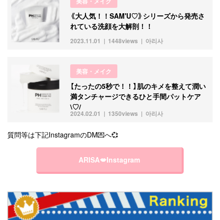
美容・メイク
《大人気！！SAM'U♡》シリーズから発売さ
れている洗顔を大解剖！！
2023.11.01
1448views
아리사
美容・メイク
【たったの5秒で！！】肌のキメを整えて潤い
満タンチャージできるひと手間パットケア
\♡/
2024.02.01
1350views
아리사
質問等は下記InstagramのDM💌へ💞
ARISA💋Instagram