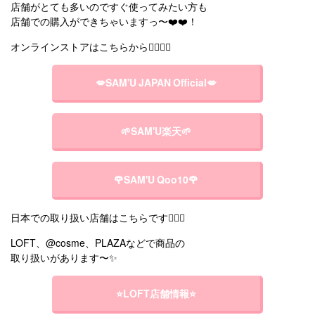
店舗がとても多いのですぐ使ってみたい方も
店舗での購入ができちゃいますっ〜❤️❤️！
オンラインストアはこちらから💁🏻‍♀️✨
💋SAM'U JAPAN Official💋
🌱SAM'U楽天🌱
🌹SAM'U Qoo10🌹
日本での取り扱い店舗はこちらです💁🏻‍♀️
LOFT、@cosme、PLAZAなどで商品の
取り扱いがあります〜✨
⭐️LOFT店舗情報⭐️