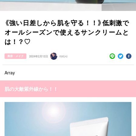
《強い日差しから肌を守る！！》低刺激で
オールシーズンで使えるサンクリームと
は！？♡
美容・メイク
2024年2月12日
아리사
Array
すべての記事
肌の大敵紫外線から！！
manimani について
カテゴリー一覧
韓国
オルチャン
韓国コスメ
韓国トレンド
タグ一覧
韓国旅行
韓国ファッション
韓国アイドル
キュレーター一覧
メイク
k-pop
コスメ
ファッション