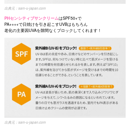
sam-u-japan.com
PHセンシティブサンクリーム
はSPF50+で
PA++++で日焼けを引き起こすUVBはもちろん
老化の主要因UVAを隙間なくブロックしてくれます！
sam-u-japan.com