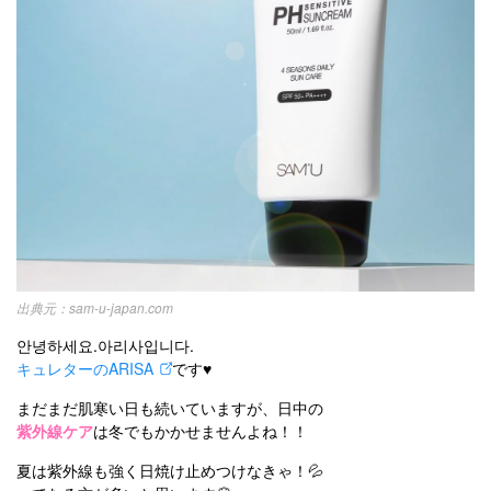
kpop
トレンド
韓国メイク
運営会社
オルチャンメイク
twice
人気
アイドル
利用規約
韓国ドラマ
カフェ
かわいい
プライバシーポリシー
お問い合わせ
sam-u-japan.com
안녕하세요.아리사입니다.
キュレターのARISA
です♥️
まだまだ肌寒い日も続いていますが、日中の
紫外線ケア
は冬でもかかせませんよね！！
夏は紫外線も強く日焼け止めつけなきゃ！💦