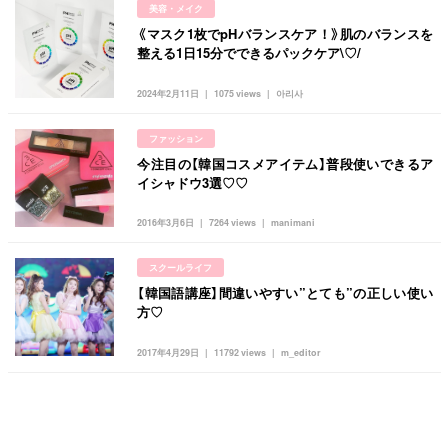
美容・メイク
《マスク1枚でpHバランスケア！》肌のバランスを
整える1日15分でできるパックケア\♡/
2024年2月11日
1075 views
아리사
ファッション
今注目の【韓国コスメアイテム】普段使いできるア
イシャドウ3選♡♡
2016年3月6日
7264 views
manimani
スクールライフ
【韓国語講座】間違いやすい”とても”の正しい使い
方♡
2017年4月29日
11792 views
m_editor