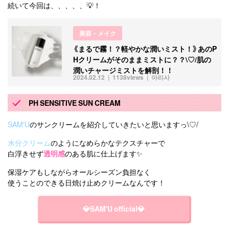
続いて今回は、、、、、💡！
美容・メイク
《まるで霧！？軽やかな潤いミスト！》あのP
Hクリームがそのままミストに？？\♡/肌の
潤いチャージミストを解剖！！
2024.02.12
1138views
아리사
PH SENSITIVE SUN CREAM
SAM'U
のサンクリームを紹介していきたいと思いますっ\♡/
水分クリーム
のようになめらかなテクスチャーで
白浮きせず
透明感
のある肌に仕上げます✨
保湿ケアもしながらオールシーズン負担なく
使うことのできる日焼け止めクリームなんです！
💎SAM'U official💎