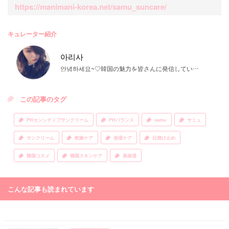
https://manimani-korea.net/samu_suncare/
キュレーター紹介
아리사
안녕하세요~♡韓国の魅力を皆さんに発信していきます！SNS等でも韓国の情報アップしていきますね♡♡
この記事のタグ
PHセンシティブサンクリーム
PHバランス
samu
サミュ
サンクリーム
乾燥ケア
保湿ケア
日焼け止め
韓国コスメ
韓国スキンケア
高保湿
こんな記事も読まれています