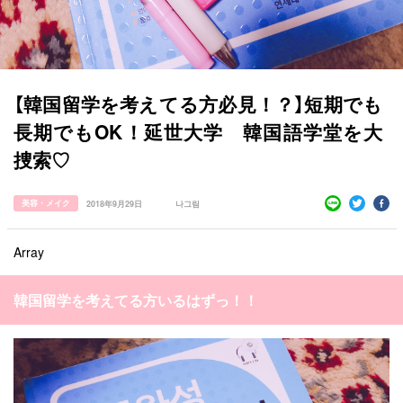
【韓国留学を考えてる方必見！？】短期でも
すべての記事
長期でもOK！延世大学 韓国語学堂を大
捜索♡
manimani について
カテゴリー一覧
美容・メイク
2018年9月29日
나그림
韓国
オルチャン
韓国コスメ
韓国トレンド
タグ一覧
韓国旅行
韓国ファッション
韓国アイドル
Array
キュレーター一覧
メイク
k-pop
コスメ
ファッション
韓国留学を考えてる方いるはずっ！！
kpop
トレンド
韓国メイク
運営会社
オルチャンメイク
twice
人気
アイドル
利用規約
韓国ドラマ
カフェ
かわいい
プライバシーポリシー