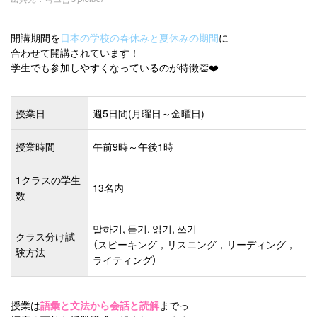
開講期間を
日本の学校の春休みと夏休みの期間
に
合わせて開講されています！
学生でも参加しやすくなっているのが特徴👏❤️
授業日
週5日間(月曜日～金曜日)
授業時間
午前9時～午後1時
1クラスの学生
13名内
数
말하기, 듣기, 읽기, 쓰기
クラス分け試
（スピーキング，リスニング，リーディング，
験方法
ライティング）
授業は
語彙と文法から会話と読解
までっ