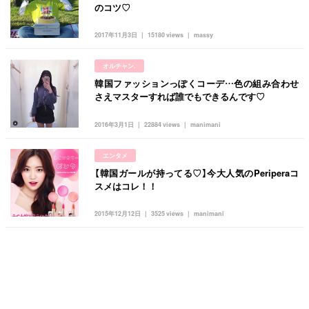
のコツ♡
2017年11月3日
15180 views
massy
オルチャン.
韓国ファッションっぽくコーデ…色の組み合わせ
さえマスターすれば誰でもできるんです♡
2016年3月1日
22884 views
manimani
エンタメ
【韓国ガールが持ってる♡】今大人気のPeriperaコ
スメはコレ！！
2015年12月12日
3525 views
manimani