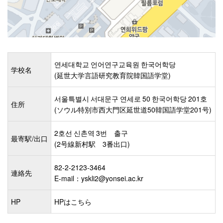
연세대학교 언어연구교육원 한국어학당
学校名
(延世大学言語研究教育院韓国語学堂)
서울특별시 서대문구 연세로 50 한국어학당 201호
住所
(ソウル特別市西大門区延世道50韓国語学堂201号)
2호선 신촌역 3번 출구
最寄駅/出口
(2号線新村駅 3番出口)
82-2-2123-3464
連絡先
E-mail：yskli2@yonsei.ac.kr
HP
HPはこちら