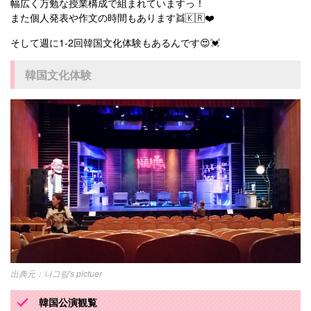
幅広く万勉な授業構成で組まれていますっ！
また個人発表や作文の時間もあります👯🇰🇷❤️
そして週に1-2回韓国文化体験もあるんです😍💓
韓国文化体験
나그림's pictuer
韓国公演観覧