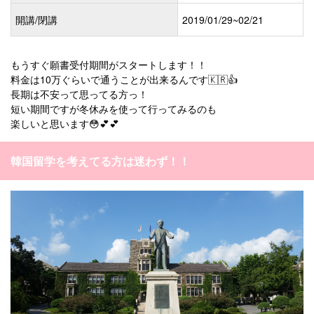
開講/閉講
2019/01/29~02/21
もうすぐ願書受付期間がスタートします！！
料金は10万ぐらいで通うことが出来るんです🇰🇷👍
長期は不安って思ってる方っ！
短い期間ですが冬休みを使って行ってみるのも
楽しいと思います😳💕💕
韓国留学を考えてる方は迷わず！！