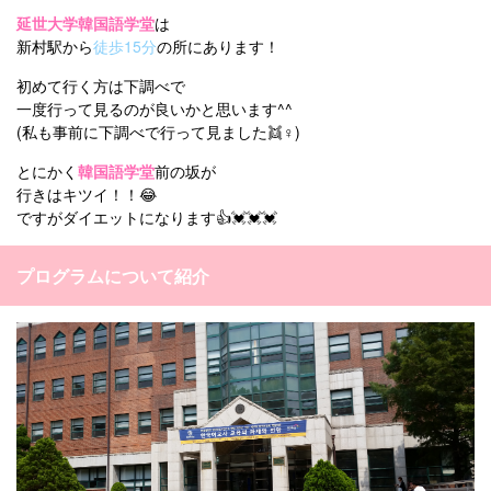
延世大学韓国語学堂
は
新村駅から
徒歩15分
の所にあります！
初めて行く方は下調べで
一度行って見るのが良いかと思います^^
(私も事前に下調べで行って見ました👯♀)
とにかく
韓国語学堂
前の坂が
行きはキツイ！！😂
ですがダイエットになります👍💓💓💓
プログラムについて紹介