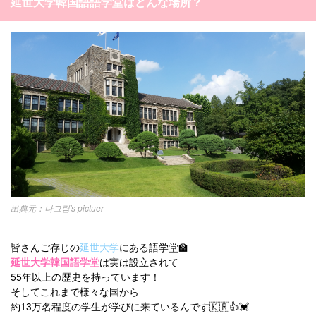
延世大学韓国語語学堂はどんな場所？
나그림's pictuer
皆さんご存じの
延世大学
にある語学堂🏫
延世大学韓国語学堂
は実は設立されて
55年以上の歴史を持っています！
そしてこれまで様々な国から
約13万名程度の学生が学びに来ているんです🇰🇷👍💓