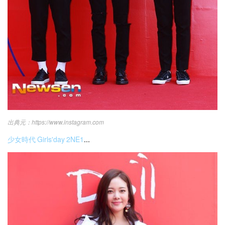
https://www.instagram.com
少女時代
Girls'day
2NE1
...