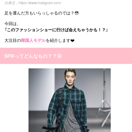
https://www.instagram.com
カテゴリー一覧
韓国
オルチャン
韓国コスメ
韓国トレンド
足を運んだ方もいらっしゃるのでは？😳
タグ一覧
韓国旅行
韓国ファッション
韓国アイドル
今回は、
『この
ファッションショー
に行けば会えちゃうかも！？』
キュレーター一覧
メイク
k-pop
コスメ
ファッション
大注目の
韓国人モデル
を紹介します❤️
kpop
トレンド
韓国メイク
運営会社
オルチャンメイク
twice
人気
アイドル
利用規約
SFWってどんなもの？？😮
韓国ドラマ
カフェ
かわいい
プライバシーポリシー
お問い合わせ