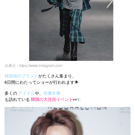
https://www.instagram.com
韓国発のブランド
がたくさん集まり、
6日間にわたってショーが行われます🌟
多くの
アイドル
や、
俳優女優
も訪れている
韓国の大注目イベント
👀✨