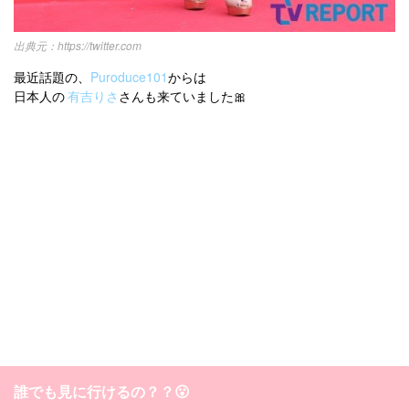
https://twitter.com
最近話題の、
Puroduce101
からは
日本人の
有吉りさ
さんも来ていました🎀
誰でも見に行けるの？？😮