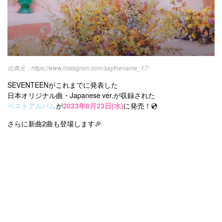
https://www.instagram.com/saythename_17/
SEVENTEENがこれまでに発表した
日本オリジナル曲・Japanese ver.が収録された
ベストアルバム
が
2023年8月23日(水)
に発売！💿
さらに新曲2曲も登場します🎉