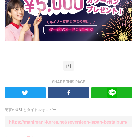
1/1
SHARE THIS PAGE
記事のURLとタイトルをコピー
https://manimani-korea.net/seventeen-japan-bestalbum/