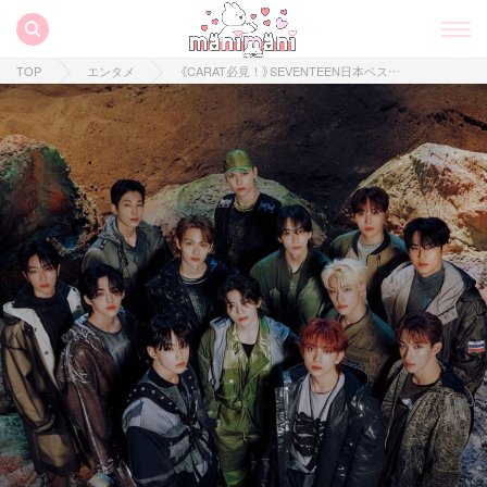
TOP
エンタメ
《CARAT必見！》SEVENTEEN日本ベストアルバムが超豪華！9月からツアーも開催決定！♡