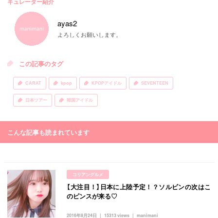
キュレーター紹介
ayas2
よろしくお願いします。
この記事のタグ
CARAT
kpop
KPOPアイドル
SEVENTEEN
日本ツアー
韓国アイドル
こんな記事も読まれています
コリアングルメ
【大注目！】日本に上陸予定！？ソルビンの次はこ
のピンスが来る♡
2016年8月24日
15313 views
manimani