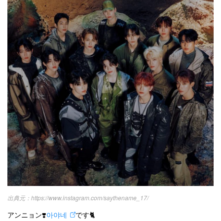
kpop
トレンド
韓国メイク
運営会社
オルチャンメイク
twice
人気
アイドル
利用規約
韓国ドラマ
カフェ
かわいい
プライバシーポリシー
お問い合わせ
https://www.instagram.com/saythename_17/
アンニョン❣️
아야네
です🐈