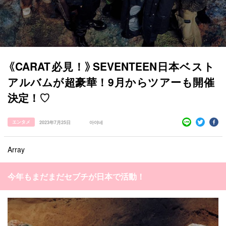
《CARAT必見！》SEVENTEEN日本ベスト
アルバムが超豪華！9月からツアーも開催
決定！♡
エンタメ
2023年7月25日
아야네
すべての記事
manimani について
Array
カテゴリー一覧
今年もまだまだセブチが日本で活動！
韓国
オルチャン
韓国コスメ
韓国トレンド
タグ一覧
韓国旅行
韓国ファッション
韓国アイドル
キュレーター一覧
メイク
k-pop
コスメ
ファッション