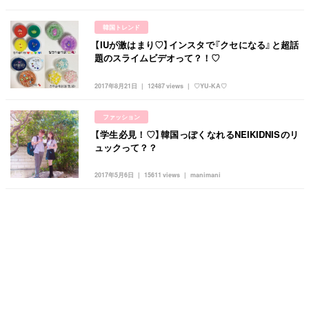
韓国トレンド
【IUが激はまり♡】インスタで『クセになる』と超話
題のスライムビデオって？！♡
2017年8月21日
12487 views
♡YU-KA♡
ファッション
【学生必見！♡】韓国っぽくなれるNEIKIDNISのリ
ュックって？？
2017年5月6日
15611 views
manimani