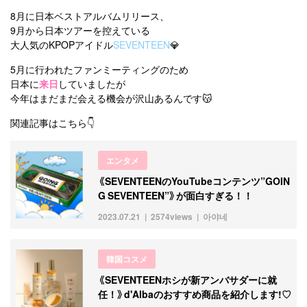
8月に日本ベストアルバムリリース、
9月から日本ツアーを控えている
大人気のKPOPアイドル
SEVENTEEN
💎
5月に行われたファンミーティングのため
日本に
来日
していましたが
今年はまだまだ会える機会が沢山あるんです😽
関連記事はこちら👇
エンタメ
《SEVENTEENのYouTubeコンテンツ”GOIN
G SEVENTEEN”》が面白すぎる！！
2023.07.21
2574views
아야네
韓国コスメ
《SEVENTEENホシが新アンバサダーに就
任！》d'Albaのおすすめ商品を紹介します!♡