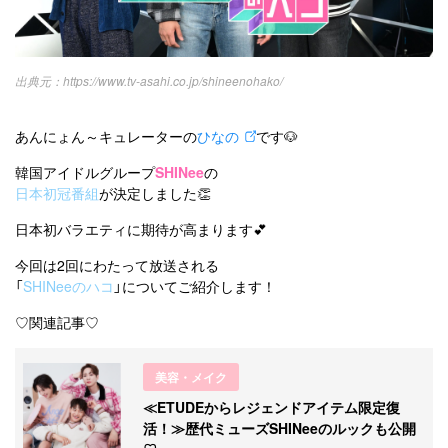
オルチャンメイク
twice
人気
アイドル
利用規約
韓国ドラマ
カフェ
かわいい
プライバシーポリシー
https://www.tv-asahi.co.jp/shineenohako/
お問い合わせ
あんにょん～キュレーターの
ひなの
です🐶
韓国アイドルグループ
SHINee
の
日本初冠番組
が決定しました👏
日本初バラエティに期待が高まります💕
今回は2回にわたって放送される
「
SHINeeのハコ
」についてご紹介します！
♡関連記事♡
美容・メイク
≪ETUDEからレジェンドアイテム限定復
活！≫歴代ミューズSHINeeのルックも公開