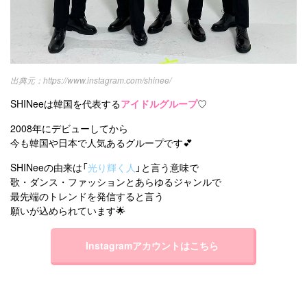
https://www.instagram.com/shinee/
SHINeeは韓国を代表する
アイドルグループ
♡
2008年にデビューしてから
今も韓国や日本で人気あるグループです💕
SHINeeの由来は「
光り輝く人
」と言う意味で
歌・ダンス・ファッションとあらゆるジャンルで
最先端のトレンドを発信すると言う
願いが込められています🌟
Instagramアカウントはこちら