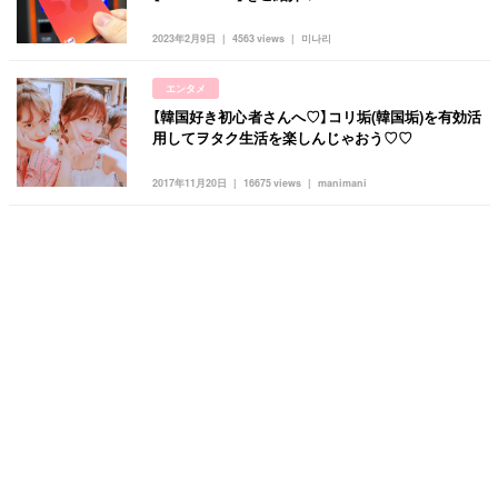
2023年2月9日
4563 views
미나리
エンタメ
【韓国好き初心者さんへ♡】コリ垢(韓国垢)を有効活
用してヲタク生活を楽しんじゃおう♡♡
2017年11月20日
16675 views
manimani