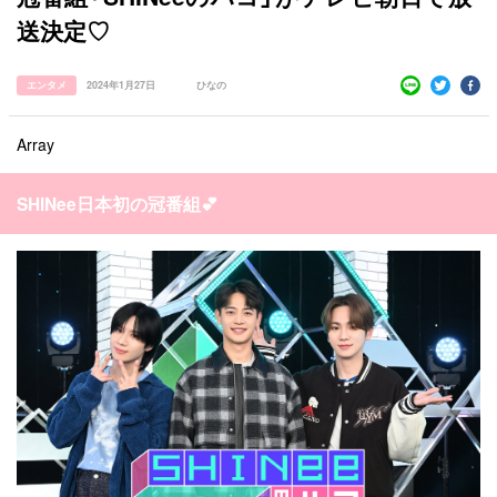
送決定♡
エンタメ
2024年1月27日
ひなの
Array
SHINee日本初の冠番組💕
すべての記事
manimani について
カテゴリー一覧
韓国
オルチャン
韓国コスメ
韓国トレンド
タグ一覧
韓国旅行
韓国ファッション
韓国アイドル
キュレーター一覧
メイク
k-pop
コスメ
ファッション
kpop
トレンド
韓国メイク
運営会社