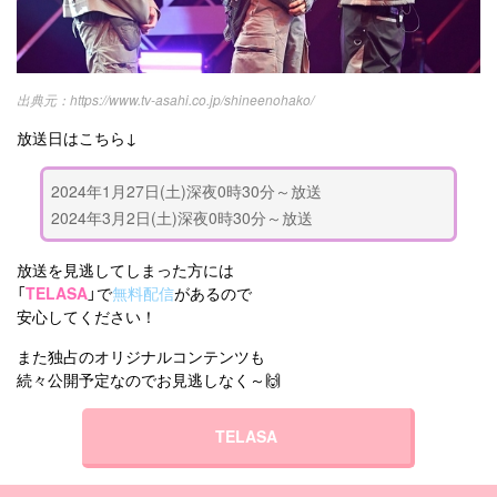
https://www.tv-asahi.co.jp/shineenohako/
放送日はこちら↓
2024年1月27日(土)深夜0時30分～放送
2024年3月2日(土)深夜0時30分～放送
放送を見逃してしまった方には
「
TELASA
」で
無料配信
があるので
安心してください！
また独占のオリジナルコンテンツも
続々公開予定なのでお見逃しなく～🙌
TELASA