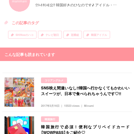
안녀히세요!! 韓国好きのひなのです♪ アイドル・韓国料理・ファッション・コスメなどなど♡ 幅広く発信していきます！留学経験があるので留学についても詳しく書きますね(^▽^)/
この記事のタグ
SHINeeのハコ
テレビ朝日
冠番組
韓国アイドル
こんな記事も読まれています
コリアングルメ
SNS映え間違いなし!!韓国へ行かなくてもかわいい
スイーツが、日本で食べられちゃうんです♡!!
2017年3月16日
15523 views
Minami
韓国旅行
韓国旅行で必須！便利なプリペイドカード
【WOWPASS】をご紹介♡