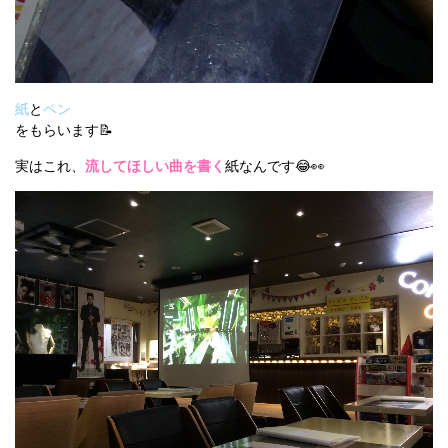
紙
と
ペン
をもらいます📝
実はこれ、
流してほしい曲を書く
紙なんです😂👀