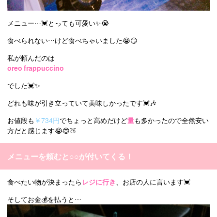
メニュー…💓とっても可愛い✨😭
食べられない…けど食べちゃいました😭😏
私が頼んだのは
oreo frappuccino
でした💓✨
どれも味が引き立っていて美味しかったです💓🎶
お値段も
￥734円
でちょっと高めだけど
量
も多かったので全然安い
方だと感じます😭😍🍑
メニューを頼むと○○が付いてくる！
食べたい物が決まったら
レジに行き
、お店の人に言います💓
そしてお金💰を払うと…