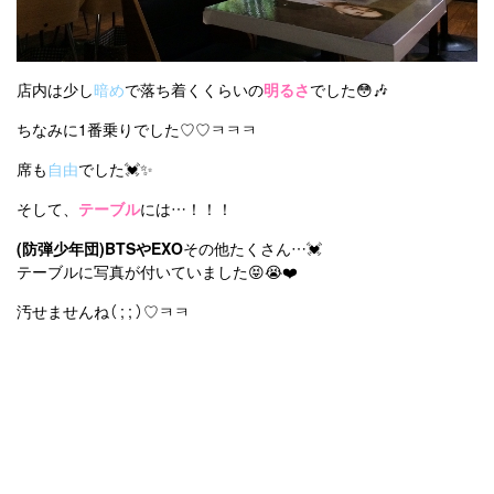
店内は少し
暗め
で落ち着くくらいの
明るさ
でした😳🎶
ちなみに1番乗りでした♡♡ㅋㅋㅋ
席も
自由
でした💓✨
そして、
テーブル
には…！！！
(防弾少年団)BTSやEXO
その他たくさん…💓
テーブルに写真が付いていました😝😭❤️
汚せませんね（ ; ; ）♡ㅋㅋ