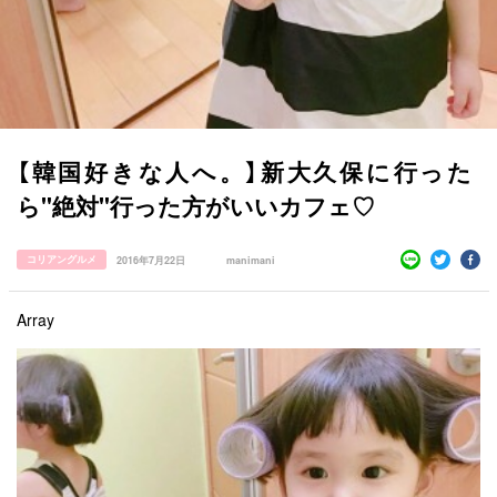
【韓国好きな人へ。】新大久保に行った
ら"絶対"行った方がいいカフェ♡
すべての記事
manimani について
コリアングルメ
2016年7月22日
manimani
カテゴリー一覧
Array
韓国
オルチャン
韓国コスメ
韓国トレンド
タグ一覧
韓国旅行
韓国ファッション
韓国アイドル
キュレーター一覧
メイク
k-pop
コスメ
ファッション
kpop
トレンド
韓国メイク
運営会社
オルチャンメイク
twice
人気
アイドル
利用規約