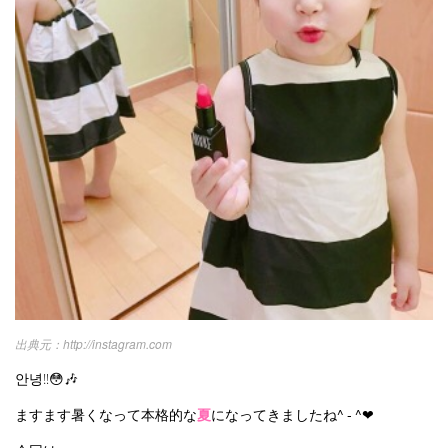
韓国ドラマ
カフェ
かわいい
プライバシーポリシー
お問い合わせ
http://instagram.com
안녕‼︎😳🎶
ますます暑くなって本格的な
夏
になってきましたね^ - ^❤︎