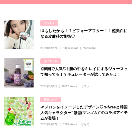
エンタメ
IUもしたかも！？ビフォーアフター！！超美白に
なる皮膚科の施術♡
2015年12月7日
15512 views
manimani
ダイエット
《韓国で人気♡》腸の中をキレイにするジュースっ
て知ってる！？キュレーターが試してみたよ！
2023年3月5日
26517 views
リファ
韓国コスメ
≪メロンをイメージしたデザイン♡≫fweeと韓国
人気キャラクター“망곰(マンゴム)”のコラボアイテ
ムが登場！
2026年2月17日
1126 views
ひなの