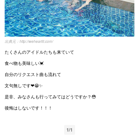
http://weheartit.com/
たくさんのアイドルたちも来ていて
食べ物も美味しい💓
自分のリクエスト曲も流れて
文句無しです❤︎😁✨
是非、みなさんも行ってみてはどうですか？😳
後悔はしないです！！！
1/1