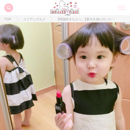
TOP
コリアングルメ
【韓国好きな人へ。】新大久保に行ったら"絶対"行った方がいいカフェ♡