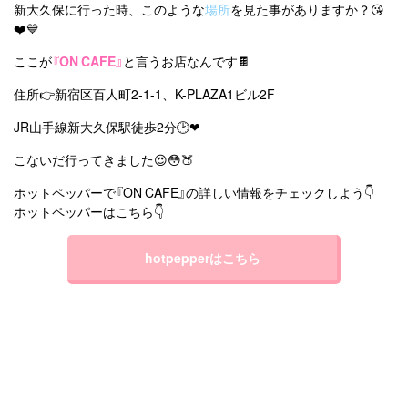
新大久保に行った時、このような
場所
を見た事がありますか？😘
❤️💙
ここが
『ON CAFE』
と言うお店なんです🍫
住所👉新宿区百人町2-1-1、K-PLAZA1ビル2F
JR山手線新大久保駅徒歩2分🕑❤︎
こないだ行ってきました😍😳🍑
ホットペッパーで『ON CAFE』の詳しい情報をチェックしよう👇
ホットペッパーはこちら👇
hotpepperはこちら