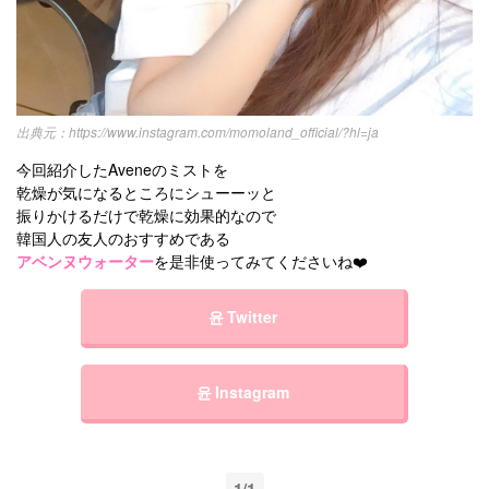
https://www.instagram.com/momoland_official/?hl=ja
今回紹介したAveneのミストを
乾燥が気になるところにシューーッと
振りかけるだけで乾燥に効果的なので
韓国人の友人のおすすめである
アベンヌウォーター
を是非使ってみてくださいね❤️
윤 Twitter
윤 Instagram