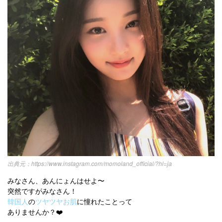
https://www.instagram.com/momoland_official/?hl=ja
みなさん、あんにょんはせよ〜
突然ですがみなさん！
韓国人
の
ツヤツヤお肌
に憧れたことって
ありませんか？❤️