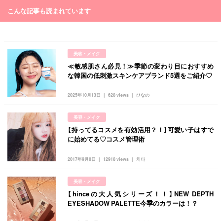
こんな記事も読まれています
美容・メイク
≪敏感肌さん必見！≫季節の変わり目におすすめ
な韓国の低刺激スキンケアブランド5選をご紹介♡
2025年10月13日
628 views
ひなの
美容・メイク
【持ってるコスメを有効活用？！】可愛い子はすで
に始めてる♡コスメ管理術
2017年9月8日
12918 views
치타
美容・メイク
【hinceの大人気シリーズ！！】NEW DEPTH
EYESHADOW PALETTE今季のカラーは！？