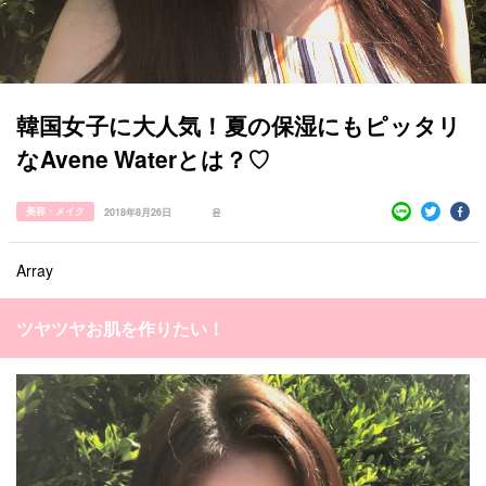
すべての記事
manimani について
韓国女子に大人気！夏の保湿にもピッタリ
カテゴリー一覧
なAvene Waterとは？♡
韓国
オルチャン
韓国コスメ
韓国トレンド
タグ一覧
韓国旅行
韓国ファッション
韓国アイドル
美容・メイク
2018年8月26日
윤
キュレーター一覧
メイク
k-pop
コスメ
ファッション
Array
kpop
トレンド
韓国メイク
運営会社
オルチャンメイク
twice
人気
アイドル
利用規約
ツヤツヤお肌を作りたい！
韓国ドラマ
カフェ
かわいい
プライバシーポリシー
お問い合わせ