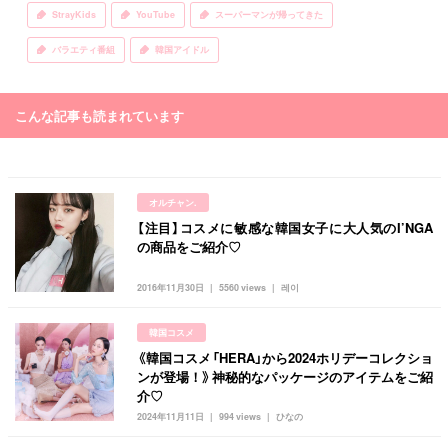
StrayKids
YouTube
スーパーマンが帰ってきた
バラエティ番組
韓国アイドル
こんな記事も読まれています
オルチャン.
【注目】コスメに敏感な韓国女子に大人気のI’NGA
の商品をご紹介♡
2016年11月30日
5560 views
레이
韓国コスメ
《韓国コスメ「HERA」から2024ホリデーコレクショ
ンが登場！》神秘的なパッケージのアイテムをご紹
介♡
2024年11月11日
994 views
ひなの