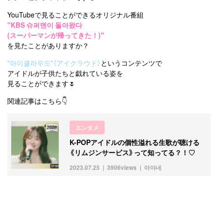
お問い合わせ
YouTubeで見ることができるオリジナル番組
"KBS 슈퍼맨이 돌아왔다
(スーパーマンが帰ってきた！)"
を見たことがありますか？
"아이클라우드"（アイクラウド）
というコンテンツで
アイドルが子供たちと戯れている姿を
見ることができます🌷
関連記事はこちら👇
エンタメ
K-POPアイドルの個性溢れる生歌が聴ける
《リムジンサービス》って知ってる？！♡
2023.07.25
3906views
아야네