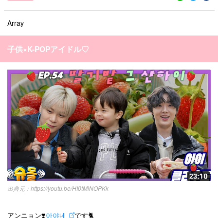
Array
子供×K-POPアイドル♡
すべての記事
manimani について
カテゴリー一覧
韓国
オルチャン
韓国コスメ
韓国トレンド
タグ一覧
韓国旅行
韓国ファッション
韓国アイドル
キュレーター一覧
メイク
k-pop
コスメ
ファッション
kpop
トレンド
韓国メイク
運営会社
オルチャンメイク
twice
人気
アイドル
利用規約
https://youtu.be/HI0tMiNOPKk
韓国ドラマ
カフェ
かわいい
プライバシーポリシー
アンニョン❣️
아야네
です🐈