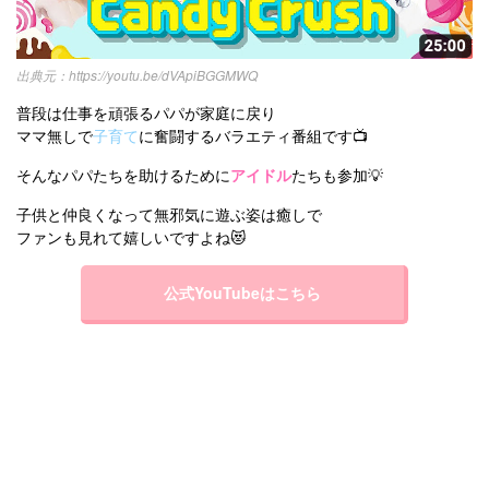
https://youtu.be/dVApiBGGMWQ
普段は仕事を頑張るパパが家庭に戻り
ママ無しで
子育て
に奮闘するバラエティ番組です📺
そんなパパたちを助けるために
アイドル
たちも参加💡
子供と仲良くなって無邪気に遊ぶ姿は癒しで
ファンも見れて嬉しいですよね😻
公式YouTubeはこちら