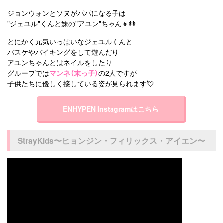
ジョンウォンとソヌがパパになる子は
"ジェユル"くんと妹の"アユン"ちゃん👦👭
とにかく元気いっぱいなジェユルくんと
バスケやバイキングをして遊んだり
アユンちゃんとはネイルをしたり
グループでは
マンネ（末っ子）
の2人ですが
子供たちに優しく接している姿が見られます💘
ENHYPEN Instagramはこちら
StrayKids〜ヒョンジン・フィリックス・アイエン〜