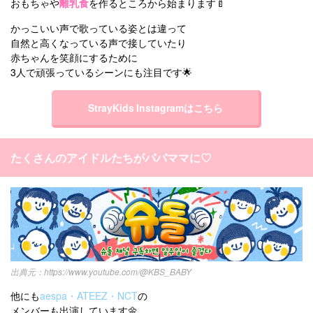
おもちゃや
離乳食
を作るところから始まります🍼
かっこいい声で歌っている姿とは違って
自然と高くなっている声で接していたり
赤ちゃんを笑顔にするために
3人で頑張っているシーンにも注目です🌟
StrayKids Instagramはこちら
たくさんのアイドルたちがパパママに♡
https://www.youtube.com/@KBS_BABY
他にも
aespa・ATEEZ・NCT
の
メンバーも出演しています🌼