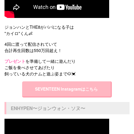
ジョンハンとTHE8がパパになる子は
"カイロ"くん👶
4回に渡って配信されていて
合計再生回数は550万回超え！
プレゼント
を準備して一緒に遊んだり
ご飯を食べさせてあげたり
飼っている犬のナムと遊ぶ姿まで🐶💓
SEVENTEEN Instagramはこちら
ENHYPEN〜ジョンウォン・ソヌ〜