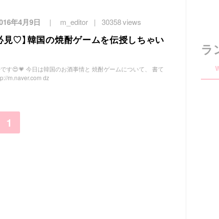
2016年4月9日
m_editor
30358 views
人必見♡】韓国の焼酎ゲームを伝授しちゃい
ラ
나です😍💗 今日は韓国のお酒事情と 焼酎ゲームについて、 書て
/m.naver.com ǳ
1