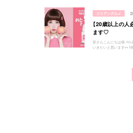
コリアングルメ
【20歳以上の
ます♡
皆さんこんにちは😆 마
いきたいと思います👀 http:/