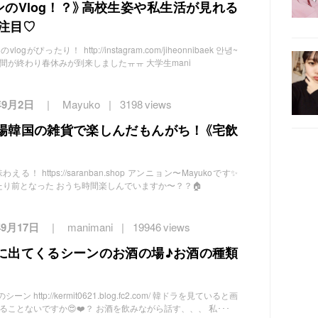
ジホンのVlog！？》高校生姿や私生活が見れる
」に注目♡
ogがぴったり！ http://instagram.com/jiheonnibaek 안녕~
期間が終わり春休みが到来しましたㅠㅠ 大学生mani
年9月2日
Mayuko
3198 views
場韓国の雑貨で楽しんだもんがち！《宅飲
 https://saranban.shop アンニョン〜Mayukoです✨
〜当たり前となった おうち時間楽しんでいますか〜？？🏠
年9月17日
manimani
19946 views
に出てくるシーンのお酒の場♪お酒の種類
http://kermit0621.blog.fc2.com/ 韓ドラを見ていると画
ることないですか😍❤️？ お酒を飲みながら話す、、、 私･･･