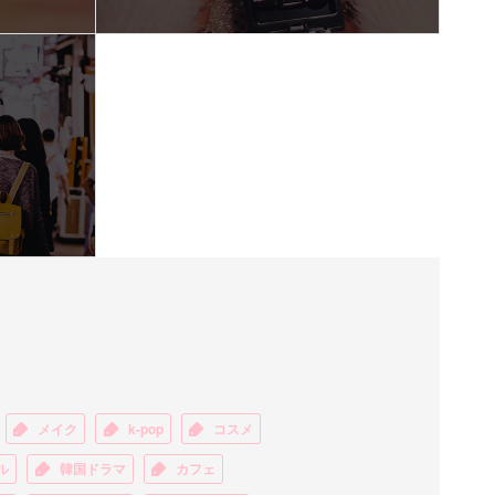
メイク
k-pop
コスメ
ル
韓国ドラマ
カフェ