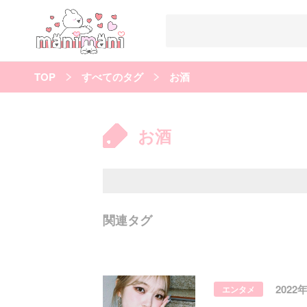
TOP
すべてのタグ
お酒
すべての記事
manimani について
お酒
カテゴリー一覧
韓国
オルチャン
韓国コスメ
韓国トレンド
タグ一覧
韓国メイク
オルチャンメイク
twice
人気
キュレーター一覧
関連タグ
運営会社
利用規約
プライバシーポリシー
2022
エンタメ