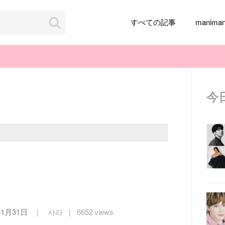
すべての記事
manim
今
韓国旅行
韓国ファッション
韓国アイドル
メイク
k-pop
アイドル
韓国ドラマ
カフェ
かわいい
年1月31日
사라
6652 views