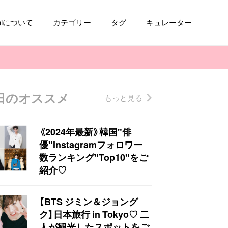
aniについて
カテゴリー
タグ
キュレーター
日のオススメ
もっと見る
コスメ
ファッション
kpop
トレンド
《2024年最新》韓国"俳
優"Instagramフォロワー
数ランキング"Top10"をご
紹介♡
【BTS ジミン＆ジョング
ク】日本旅行 in Tokyo♡ 二
人が観光したスポットをご