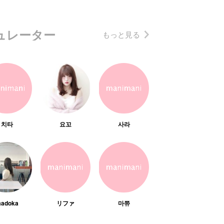
ュレーター
もっと見る
치타
요꼬
사라
adoka
リファ
마쮸