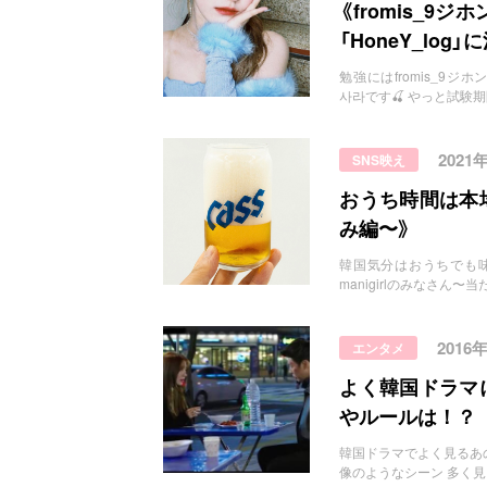
お問い合わせ
《fromis_9
「HoneY_log
勉強にはfromis_9ジホンのvl
사라です🍒 やっと試験
2021
SNS映え
おうち時間は本
み編〜》
韓国気分はおうちでも味わえる！
manigirlのみなさん
2016
エンタメ
よく韓国ドラマ
やルールは！？
韓国ドラマでよく見るあのシーン 
像のようなシーン 多く見