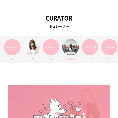
韓国カフェ
スキンケア
韓国ブランド
KPOPアイドル
EXO
韓国語
ダイエット
stylekorean
3CE
キュレーター
インスタ映え
韓国グルメ
スタイルコリアン
インスタグラム
SEVENTEEN
セルカ
おしゃれ
エチュードハウス
防弾少年団
アプリ
韓国料理
コラボ
YouTube
少女時代
SNS映え
アイシャドウ
치타
요꼬
사라
madoka
リファ
마쮸
弘大
クッションファンデ
ハングル
旅行
MAY
Netflix
NCT
BLACKPINK
インスタ
おすすめ
デビュー
渡韓
明洞
ソウル
オシャレ
夏
ホンデ
韓国雑貨