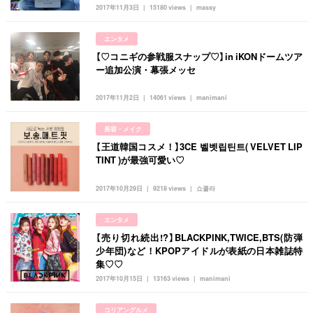
韓国
オルチャン
韓国コスメ
韓国トレンド
2017年11月3日
15180 views
massy
タグ一覧
韓国旅行
韓国ファッション
韓国アイドル
エンタメ
キュレーター一覧
メイク
k-pop
コスメ
ファッション
【♡コニギの参戦服スナップ♡】in iKONドームツア
ー追加公演・幕張メッセ
kpop
トレンド
韓国メイク
運営会社
2017年11月2日
14061 views
manimani
オルチャンメイク
twice
人気
アイドル
利用規約
韓国ドラマ
カフェ
かわいい
美容・メイク
プライバシーポリシー
【王道韓国コスメ！】3CE 벨벳립틴트( VELVET LIP
TINT )が最強可愛い♡
お問い合わせ
2017年10月29日
9218 views
쇼콜라
エンタメ
【売り切れ続出!?】BLACKPINK,TWICE,BTS(防弾
少年団)など！KPOPアイドルが表紙の日本雑誌特
集♡♡
2017年10月15日
13163 views
manimani
コリアングルメ