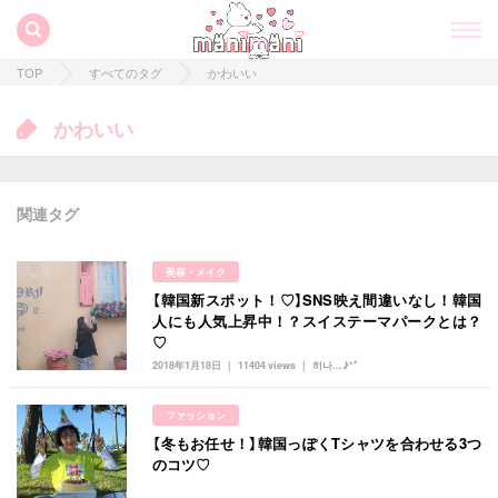
TOP
すべてのタグ
かわいい
かわいい
関連タグ
美容・メイク
【韓国新スポット！♡】SNS映え間違いなし！韓国
人にも人気上昇中！？スイステーマパークとは？
♡
2018年1月18日
11404 views
히나...♪*ﾟ
すべての記事
ファッション
manimani について
【冬もお任せ！】韓国っぽくTシャツを合わせる3つ
のコツ♡
カテゴリー一覧