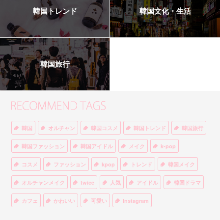
韓国トレンド
韓国文化・生活
韓国旅行
韓国
オルチャン
韓国コスメ
韓国トレンド
韓国旅行
韓国ファッション
韓国アイドル
メイク
k-pop
コスメ
ファッション
kpop
トレンド
韓国メイク
オルチャンメイク
twice
人気
アイドル
韓国ドラマ
カフェ
かわいい
可愛い
Instagram
オルチャンファッション
BTS
美容
ティント
リップ