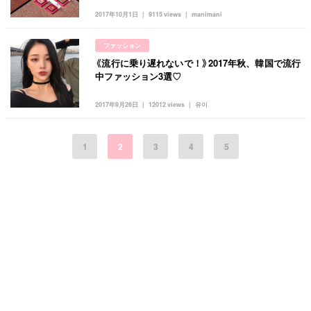
2017年10月1日
9115 views
manimani
ファッション
《流行に乗り遅れないで！》2017年秋、韓国で流行
中ファッション3選♡
2017年9月26日
12012 views
유이
1
2
3
4
5