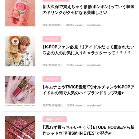
新大久保で買えちゃう봉봉(ボンボン)っていう韓国
のドリンクがクセになる美味しさ♡
2017年10月9日
32659 views
manimani
エンタメ
【K-POPファン必見！】アイドルだって癒されたい
♡あの人のお気に入りキャラクターって！？！？
2017年10月7日
15165 views
manimani
エンタメ
【キムナヒやTWICE愛用♡】オルチャンやK-POPア
イドルの間で人気のハイブランドリップ3選♥
2017年10月6日
12859 views
manimani
美容・メイク
【思わず買っちゃいそう♡】ETUDE HOUSEから新
作シャドウ"PRISM IN EYES"が発売♥