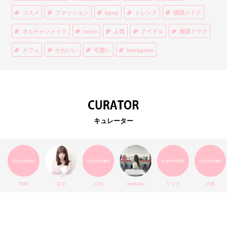
コスメ
ファッション
kpop
トレンド
韓国メイク
オルチャンメイク
twice
人気
アイドル
韓国ドラマ
カフェ
かわいい
可愛い
Instagram
オルチャンファッション
BTS
美容
ティント
リップ
韓国カフェ
スキンケア
韓国ブランド
KPOPアイドル
EXO
韓国語
ダイエット
stylekorean
3CE
キュレーター
インスタ映え
韓国グルメ
スタイルコリアン
インスタグラム
SEVENTEEN
セルカ
おしゃれ
エチュードハウス
防弾少年団
アプリ
韓国料理
コラボ
YouTube
少女時代
SNS映え
アイシャドウ
치타
요꼬
사라
madoka
リファ
마쮸
弘大
クッションファンデ
ハングル
旅行
MAY
Netflix
NCT
BLACKPINK
インスタ
おすすめ