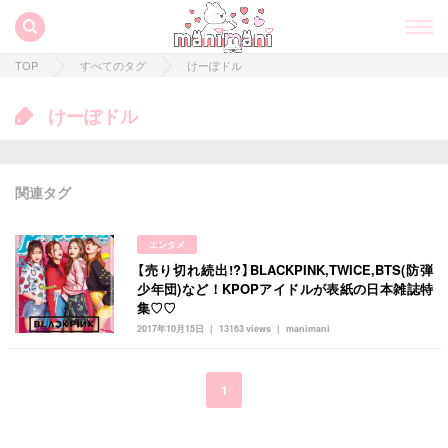
TOP
すべてのタグ
けーぽドル
けーぽドル
関連タグ
エンタメ
【売り切れ続出!?】BLACKPINK,TWICE,BTS(防弾
すべての記事
少年団)など！KPOPアイドルが表紙の日本雑誌特
集♡♡
manimani について
2017年10月15日
13163 views
manimani
カテゴリー一覧
韓国
オルチャン
韓国コスメ
韓国トレンド
1
タグ一覧
韓国旅行
韓国ファッション
韓国アイドル
キュレーター一覧
メイク
k-pop
コスメ
ファッション