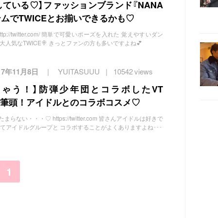
用している♡】ファッションブランド『NANA
テムでTWICEとお揃いできるかも♡
tp://twitter.com/ 簡単で可愛いポーズを入れた 覚えやすいダン
人気なTWICE🍭 きっとファンの方も多いですよね💕
17年11月8日
YUITASUUU
10542 views
ちゃう！】防弾少年団とコラボしたVT
CSが筆頭！アイドルとのコラボコスメ♡
ない・・・♡ https://twitter.com 皆さんアイドルは好きで
ってアイドルグループと コラボすることがよくありますよね･･･
1