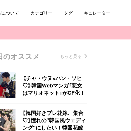
aniについて
カテゴリー
タグ
キュレーター
日のオススメ
もっと見る
コスメ
ファッション
kpop
トレンド
《チャ・ウヌ×ハン・ソヒ
♡》韓国Webマンガ「悪女
はマリオネット」がCF化！
【韓国好きプレ花嫁、集合
♡】憧れの"韓国風ウェディ
ング"にしたい！韓国花嫁