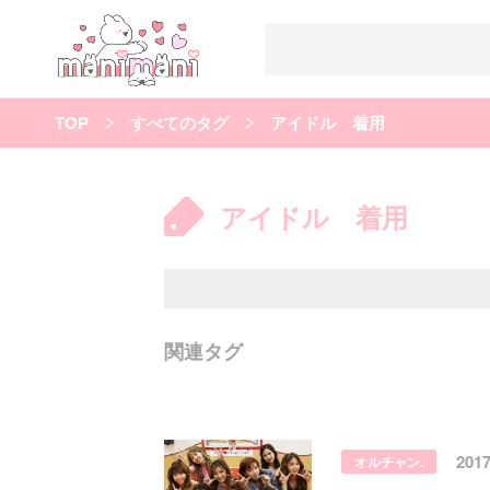
TOP
すべてのタグ
アイドル 着用
すべての記事
manimani について
アイドル 着用
カテゴリー一覧
韓国
オルチャン
韓国コスメ
韓国トレンド
タグ一覧
韓国メイク
オルチャンメイク
twice
人気
キュレーター一覧
関連タグ
運営会社
利用規約
プライバシーポリシー
201
オルチャン.