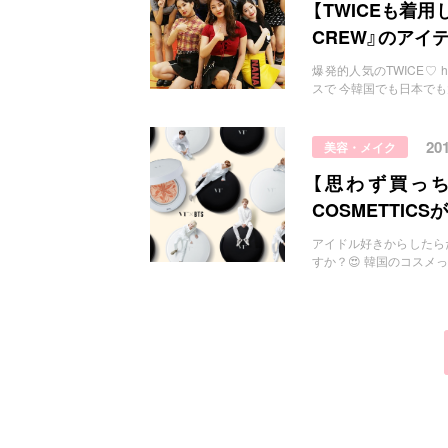
お問い合わせ
【TWICEも着
CREW』のアイ
爆発的人気のTWICE♡ ht
スで 今韓国でも日本でも大
20
美容・メイク
【思わず買っ
COSMETTI
アイドル好きからしたらたまら
すか？😍 韓国のコスメ