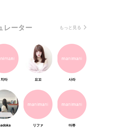
ュレーター
もっと見る
치타
요꼬
사라
adoka
リファ
마쮸