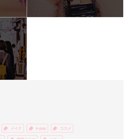
メイク
k-pop
コスメ