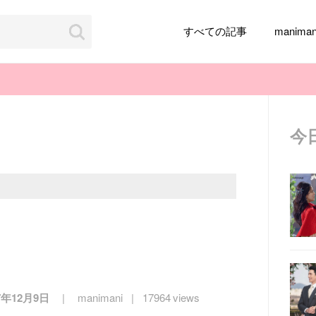
すべての記事
manim
今
韓国旅行
韓国ファッション
韓国アイドル
メイク
k-pop
アイドル
韓国ドラマ
カフェ
かわいい
7年12月9日
manimani
17964 views