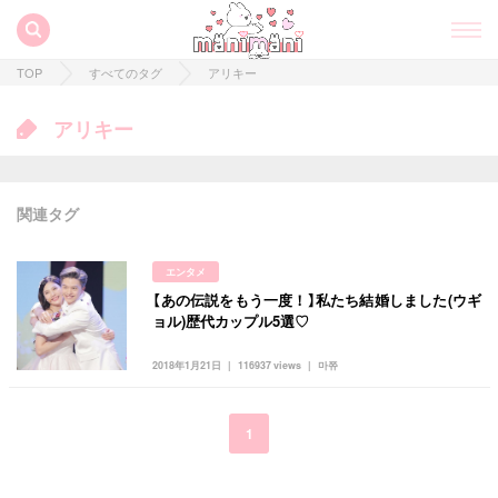
TOP
すべてのタグ
アリキー
アリキー
関連タグ
エンタメ
【あの伝説をもう一度！】私たち結婚しました(ウギ
すべての記事
ョル)歴代カップル5選♡
manimani について
2018年1月21日
116937 views
마쮸
カテゴリー一覧
韓国
オルチャン
韓国コスメ
韓国トレンド
1
タグ一覧
韓国旅行
韓国ファッション
韓国アイドル
キュレーター一覧
メイク
k-pop
コスメ
ファッション