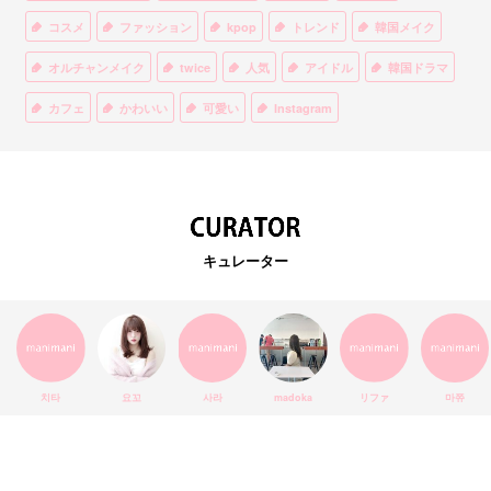
コスメ
ファッション
kpop
トレンド
韓国メイク
オルチャンメイク
twice
人気
アイドル
韓国ドラマ
カフェ
かわいい
可愛い
Instagram
オルチャンファッション
BTS
美容
ティント
リップ
韓国カフェ
スキンケア
韓国ブランド
KPOPアイドル
EXO
韓国語
ダイエット
stylekorean
3CE
キュレーター
インスタ映え
韓国グルメ
スタイルコリアン
インスタグラム
SEVENTEEN
セルカ
おしゃれ
エチュードハウス
防弾少年団
アプリ
韓国料理
コラボ
YouTube
少女時代
SNS映え
アイシャドウ
치타
요꼬
사라
madoka
リファ
마쮸
弘大
クッションファンデ
ハングル
旅行
MAY
Netflix
NCT
BLACKPINK
インスタ
おすすめ