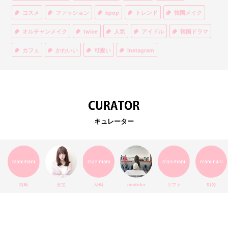
コスメ
ファッション
kpop
トレンド
韓国メイク
オルチャンメイク
twice
人気
アイドル
韓国ドラマ
カフェ
かわいい
可愛い
Instagram
オルチャンファッション
BTS
美容
ティント
リップ
韓国カフェ
スキンケア
韓国ブランド
KPOPアイドル
EXO
韓国語
ダイエット
stylekorean
3CE
キュレーター
インスタ映え
韓国グルメ
スタイルコリアン
インスタグラム
SEVENTEEN
セルカ
おしゃれ
エチュードハウス
防弾少年団
アプリ
韓国料理
コラボ
YouTube
少女時代
SNS映え
アイシャドウ
치타
요꼬
사라
madoka
リファ
마쮸
弘大
クッションファンデ
ハングル
旅行
MAY
Netflix
NCT
BLACKPINK
インスタ
おすすめ