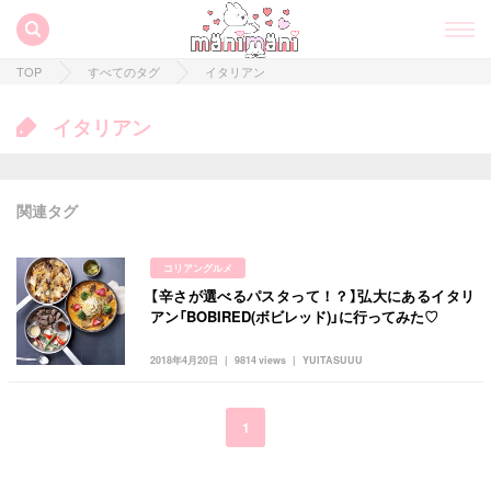
TOP
すべてのタグ
イタリアン
イタリアン
関連タグ
コリアングルメ
【辛さが選べるパスタって！？】弘大にあるイタリ
すべての記事
アン「BOBIRED(ボビレッド)」に行ってみた♡
manimani について
2018年4月20日
9814 views
YUITASUUU
カテゴリー一覧
韓国
オルチャン
韓国コスメ
韓国トレンド
1
タグ一覧
韓国旅行
韓国ファッション
韓国アイドル
キュレーター一覧
メイク
k-pop
コスメ
ファッション