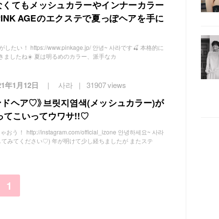
なくてもメッシュカラーやインナーカラー
INK AGEのエクステで夏っぽヘアを手に
 https://www.pinkage.jp/ 안녕~ 사라です🍒 本格的に
きましたね☀️ 夏は明るめのカラー、派手なカ
21年1月12日
사라
31907 views
ドヘア♡》브릿지염색(メッシュカラー)が
てこいってウワサ!!♡
ttp://instagram.com/official_izone 안녕하세요~ 사라
クしてみてください♡) 年が明けて少し経ちましたが またステ
1