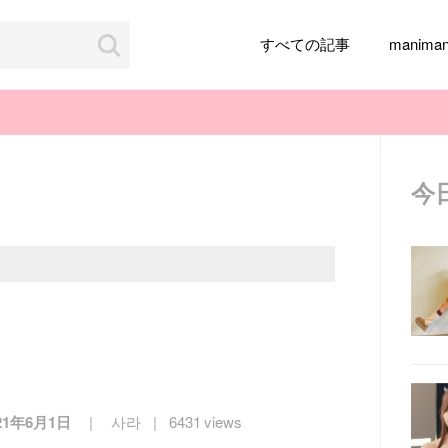
すべての記事
manim
今
韓国旅行
韓国ファッション
韓国アイドル
メイク
k-pop
アイドル
韓国ドラマ
カフェ
かわいい
21年6月1日
사라
6431 views