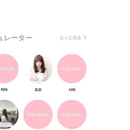
ュレーター
もっと見る
치타
요꼬
사라