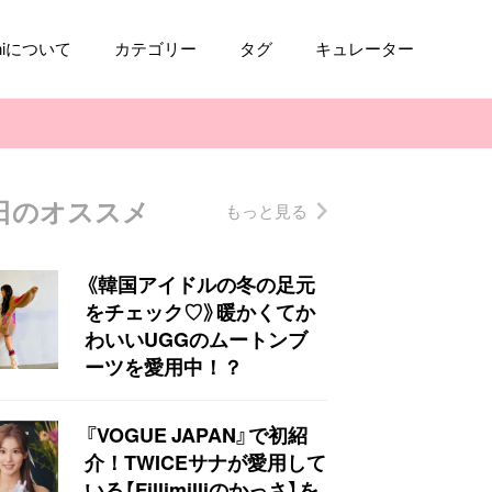
aniについて
カテゴリー
タグ
キュレーター
日のオススメ
もっと見る
コスメ
ファッション
kpop
トレンド
《韓国アイドルの冬の足元
をチェック♡》暖かくてか
わいいUGGのムートンブ
ーツを愛用中！？
『VOGUE JAPAN』で初紹
介！TWICEサナが愛用して
いる【Fillimilliのかっさ】を