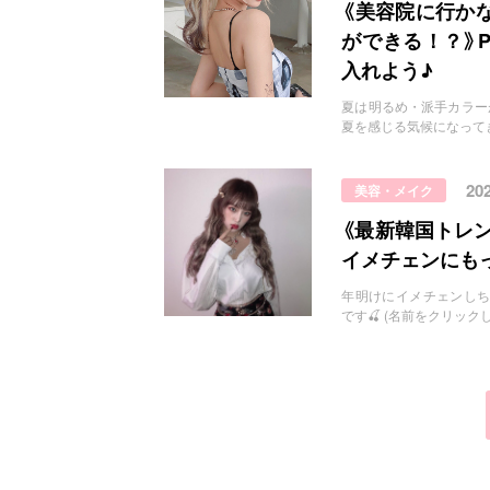
お問い合わせ
《美容院に行か
ができる！？》P
入れよう♪
夏は明るめ・派手カラーがしたい！
夏を感じる気候になって
20
美容・メイク
《最新韓国トレン
イメチェンにもっ
年明けにイメチェンしちゃおう！ h
です🍒 (名前をクリッ