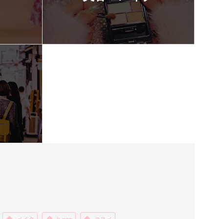
メイク
k-pop
コスメ