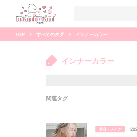
TOP
すべてのタグ
インナーカラー
すべての記事
manimani について
インナーカラー
カテゴリー一覧
韓国
オルチャン
韓国コスメ
韓国トレンド
タグ一覧
韓国メイク
オルチャンメイク
twice
人気
キュレーター一覧
関連タグ
運営会社
利用規約
プライバシーポリシー
20
美容・メイク