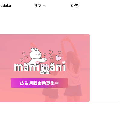
adoka
リファ
마쮸