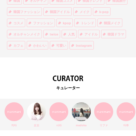
韓国
オルチャン
韓国コスメ
韓国トレンド
韓国旅行
韓国ファッション
韓国アイドル
メイク
k-pop
コスメ
ファッション
kpop
トレンド
韓国メイク
オルチャンメイク
twice
人気
アイドル
韓国ドラマ
カフェ
かわいい
可愛い
Instagram
オルチャンファッション
BTS
美容
ティント
リップ
韓国カフェ
スキンケア
韓国ブランド
KPOPアイドル
EXO
韓国語
ダイエット
stylekorean
3CE
キュレーター
インスタ映え
韓国グルメ
スタイルコリアン
インスタグラム
SEVENTEEN
セルカ
おしゃれ
エチュードハウス
防弾少年団
アプリ
韓国料理
コラボ
YouTube
少女時代
SNS映え
アイシャドウ
치타
요꼬
사라
madoka
リファ
마쮸
弘大
クッションファンデ
ハングル
旅行
MAY