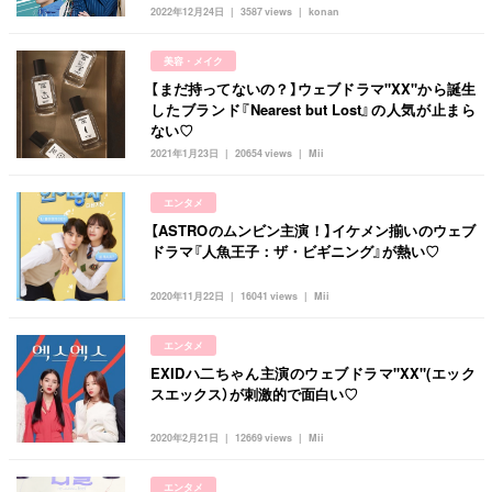
2022年12月24日
3587 views
konan
タグ一覧
韓国旅行
韓国ファッション
韓国アイドル
キュレーター一覧
美容・メイク
メイク
k-pop
コスメ
ファッション
【まだ持ってないの？】ウェブドラマ"XX"から誕生
kpop
トレンド
韓国メイク
運営会社
したブランド『Nearest but Lost』の人気が止まら
ない♡
オルチャンメイク
twice
人気
アイドル
利用規約
2021年1月23日
20654 views
Mii
韓国ドラマ
カフェ
かわいい
プライバシーポリシー
エンタメ
【ASTROのムンビン主演！】イケメン揃いのウェブ
お問い合わせ
ドラマ『人魚王子：ザ・ビギニング』が熱い♡
2020年11月22日
16041 views
Mii
エンタメ
EXIDハ二ちゃん主演のウェブドラマ"XX"(エック
スエックス）が刺激的で面白い♡
2020年2月21日
12669 views
Mii
エンタメ