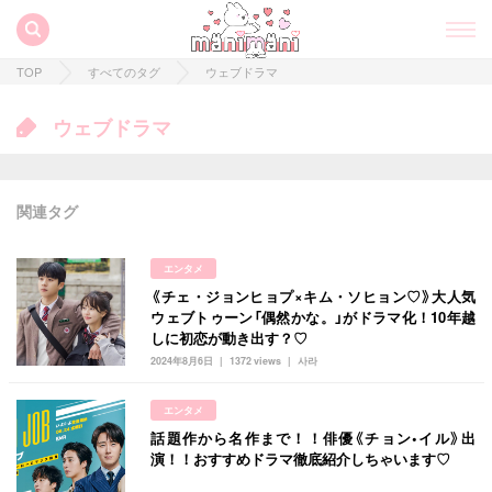
TOP
すべてのタグ
ウェブドラマ
ウェブドラマ
関連タグ
エンタメ
《チェ・ジョンヒョプ×キム・ソヒョン♡》大人気
ウェブトゥーン「偶然かな。」がドラマ化！10年越
しに初恋が動き出す？♡
2024年8月6日
1372 views
사라
すべての記事
エンタメ
manimani について
話題作から名作まで！！俳優《チョン•イル》出
演！！おすすめドラマ徹底紹介しちゃいます♡
カテゴリー一覧
韓国
オルチャン
韓国コスメ
韓国トレンド