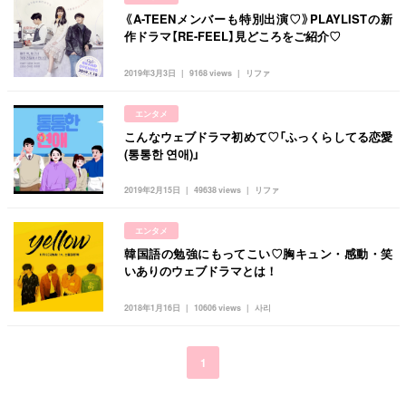
《A-TEENメンバーも特別出演♡》PLAYLISTの新
作ドラマ【RE-FEEL】見どころをご紹介♡
2019年3月3日
9168 views
リファ
エンタメ
こんなウェブドラマ初めて♡「ふっくらしてる恋愛
(통통한 연애)」
2019年2月15日
49638 views
リファ
エンタメ
韓国語の勉強にもってこい♡胸キュン・感動・笑
いありのウェブドラマとは！
2018年1月16日
10606 views
사리
1