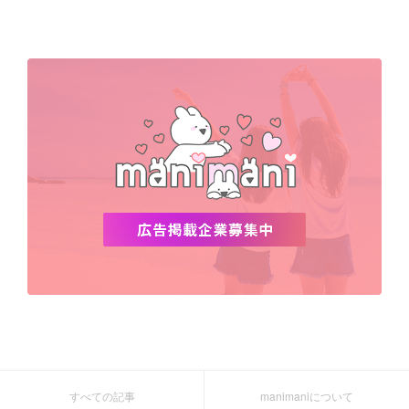
Netflix
NCT
BLACKPINK
インスタ
おすすめ
デビュー
渡韓
明洞
ソウル
オシャレ
夏
ホンデ
韓国雑貨
すべての記事
manimaniについて