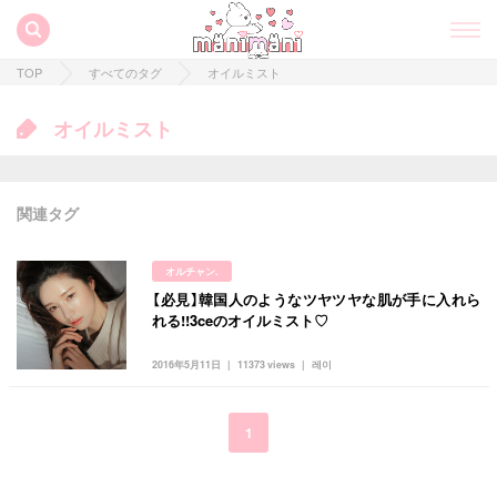
TOP
すべてのタグ
オイルミスト
オイルミスト
関連タグ
オルチャン.
【必見】韓国人のようなツヤツヤな肌が手に入れら
すべての記事
れる!!3ceのオイルミスト♡
manimani について
2016年5月11日
11373 views
레이
カテゴリー一覧
韓国
オルチャン
韓国コスメ
韓国トレンド
1
タグ一覧
韓国旅行
韓国ファッション
韓国アイドル
キュレーター一覧
メイク
k-pop
コスメ
ファッション