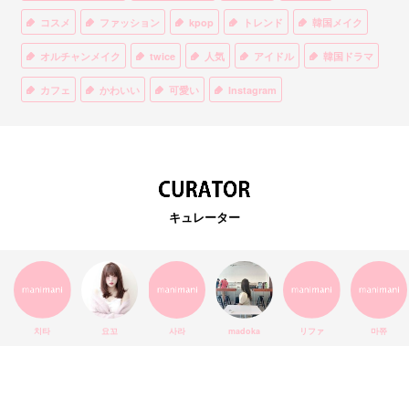
コスメ
ファッション
kpop
トレンド
韓国メイク
オルチャンメイク
twice
人気
アイドル
韓国ドラマ
カフェ
かわいい
可愛い
Instagram
オルチャンファッション
BTS
美容
ティント
リップ
韓国カフェ
スキンケア
韓国ブランド
KPOPアイドル
EXO
韓国語
ダイエット
stylekorean
3CE
キュレーター
インスタ映え
韓国グルメ
スタイルコリアン
インスタグラム
SEVENTEEN
セルカ
おしゃれ
エチュードハウス
防弾少年団
アプリ
韓国料理
コラボ
YouTube
少女時代
SNS映え
アイシャドウ
치타
요꼬
사라
madoka
リファ
마쮸
弘大
クッションファンデ
ハングル
旅行
MAY
Netflix
NCT
BLACKPINK
インスタ
おすすめ