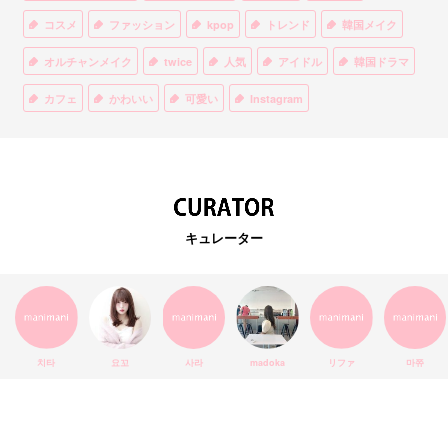
コスメ
ファッション
kpop
トレンド
韓国メイク
オルチャンメイク
twice
人気
アイドル
韓国ドラマ
カフェ
かわいい
可愛い
Instagram
オルチャンファッション
BTS
美容
ティント
リップ
韓国カフェ
スキンケア
韓国ブランド
KPOPアイドル
EXO
韓国語
ダイエット
stylekorean
3CE
キュレーター
インスタ映え
韓国グルメ
スタイルコリアン
インスタグラム
SEVENTEEN
セルカ
おしゃれ
エチュードハウス
防弾少年団
アプリ
韓国料理
コラボ
YouTube
少女時代
SNS映え
アイシャドウ
치타
요꼬
사라
madoka
リファ
마쮸
弘大
クッションファンデ
ハングル
旅行
MAY
Netflix
NCT
BLACKPINK
インスタ
おすすめ