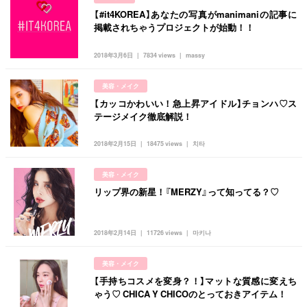
【#it4KOREA】あなたの写真がmanimaniの記事に
掲載されちゃうプロジェクトが始動！！
2018年3月6日
7834 views
massy
美容・メイク
【カッコかわいい！急上昇アイドル】チョンハ♡ス
テージメイク徹底解説！
2018年2月15日
18475 views
치타
美容・メイク
リップ界の新星！『MERZY』って知ってる？♡
2018年2月14日
11726 views
마키나
美容・メイク
【手持ちコスメを変身？！】マットな質感に変えち
ゃう♡ CHICA Y CHICOのとっておきアイテム！