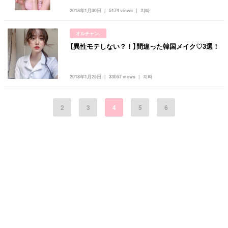
2018年1月30日
5174 views
치타
オルチャン.
【異性モテしない？！】間違った韓国メイク♡3選！
2018年1月25日
33057 views
치타
2
3
4
5
6