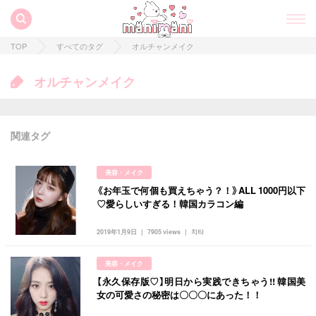
TOP
すべてのタグ
オルチャンメイク
オルチャンメイク
関連タグ
美容・メイク
《お年玉で何個も買えちゃう？！》ALL 1000円以下
♡愛らしいすぎる！韓国カラコン編
2019年1月9日
7905 views
치타
すべての記事
美容・メイク
manimani について
【永久保存版♡】明日から実践できちゃう!! 韓国美
女の可愛さの秘密は〇〇〇にあった！！
カテゴリー一覧