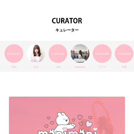
韓国カフェ
スキンケア
韓国ブランド
KPOPアイドル
EXO
韓国語
ダイエット
stylekorean
3CE
キュレーター
インスタ映え
韓国グルメ
スタイルコリアン
インスタグラム
SEVENTEEN
セルカ
おしゃれ
エチュードハウス
防弾少年団
アプリ
韓国料理
コラボ
YouTube
少女時代
SNS映え
アイシャドウ
치타
요꼬
사라
madoka
リファ
마쮸
弘大
クッションファンデ
ハングル
旅行
MAY
Netflix
NCT
BLACKPINK
インスタ
おすすめ
デビュー
渡韓
明洞
ソウル
オシャレ
夏
ホンデ
韓国雑貨