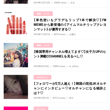
韓国
オルチャン
韓国コスメ
韓国トレンド
2018年12月12日
18936 views
요꼬
タグ一覧
韓国旅行
韓国ファッション
韓国アイドル
美容・メイク
キュレーター一覧
メイク
k-pop
コスメ
ファッション
【単色使いもグラデもリップ1本で解決♡】I'M
MEMEから新登場の《アイムマルチリップクレヨ
kpop
トレンド
韓国メイク
運営会社
ンマット》が優秀すぎる♡
2018年11月27日
6875 views
쇼콜라
オルチャンメイク
twice
人気
アイドル
利用規約
韓国ドラマ
カフェ
かわいい
美容・メイク
プライバシーポリシー
【韓国専用チャンネル増えてます♡】女子力UPのヒ
ント満載CCHANNELを見るべし♡
お問い合わせ
2018年8月16日
15606 views
m_editor
オルチャン.
【フォロワーが2万人超え！】韓国の現役JKオルチ
ャンにインタビュー♡オルチャンになる秘訣と
は？♡
2018年4月21日
34713 views
예지
エンタメ