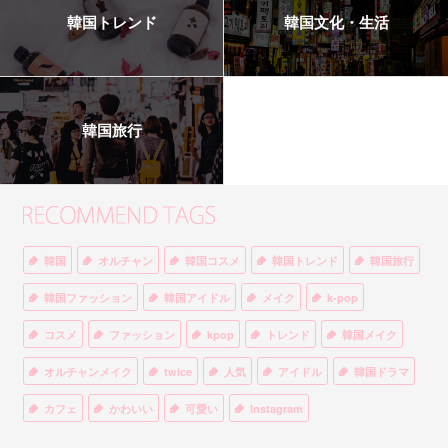
韓国トレンド
韓国文化・生活
韓国旅行
韓国
オルチャン
韓国コスメ
韓国トレンド
韓国旅行
韓国ファッション
韓国アイドル
メイク
k-pop
コスメ
ファッション
kpop
トレンド
韓国メイク
オルチャンメイク
twice
人気
アイドル
韓国ドラマ
カフェ
かわいい
可愛い
Instagram
オルチャンファッション
BTS
美容
ティント
リップ