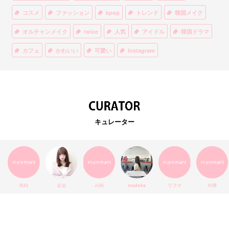
コスメ
ファッション
kpop
トレンド
韓国メイク
オルチャンメイク
twice
人気
アイドル
韓国ドラマ
カフェ
かわいい
可愛い
Instagram
オルチャンファッション
BTS
美容
ティント
リップ
韓国カフェ
スキンケア
韓国ブランド
KPOPアイドル
EXO
韓国語
ダイエット
stylekorean
3CE
キュレーター
インスタ映え
韓国グルメ
スタイルコリアン
インスタグラム
SEVENTEEN
セルカ
おしゃれ
エチュードハウス
防弾少年団
アプリ
韓国料理
コラボ
YouTube
少女時代
SNS映え
アイシャドウ
치타
요꼬
사라
madoka
リファ
마쮸
弘大
クッションファンデ
ハングル
旅行
MAY
Netflix
NCT
BLACKPINK
インスタ
おすすめ