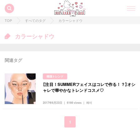
TOP
すべてのタグ
カラーシャドウ
カラーシャドウ
関連タグ
韓国トレンド
【注目！SUMMERフェイスはコレで作る！？】オシ
すべての記事
ャレで華やかなトレンドコスメ♡
manimani について
2017年6月23日
6166 views
레이
カテゴリー一覧
韓国
オルチャン
韓国コスメ
韓国トレンド
1
タグ一覧
韓国旅行
韓国ファッション
韓国アイドル
キュレーター一覧
メイク
k-pop
コスメ
ファッション