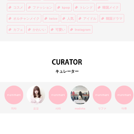
コスメ
ファッション
kpop
トレンド
韓国メイク
オルチャンメイク
twice
人気
アイドル
韓国ドラマ
カフェ
かわいい
可愛い
Instagram
オルチャンファッション
BTS
美容
ティント
リップ
韓国カフェ
スキンケア
韓国ブランド
KPOPアイドル
EXO
韓国語
ダイエット
stylekorean
3CE
キュレーター
インスタ映え
韓国グルメ
スタイルコリアン
インスタグラム
SEVENTEEN
セルカ
おしゃれ
エチュードハウス
防弾少年団
アプリ
韓国料理
コラボ
YouTube
少女時代
SNS映え
アイシャドウ
치타
요꼬
사라
madoka
リファ
마쮸
弘大
クッションファンデ
ハングル
旅行
MAY
Netflix
NCT
BLACKPINK
インスタ
おすすめ