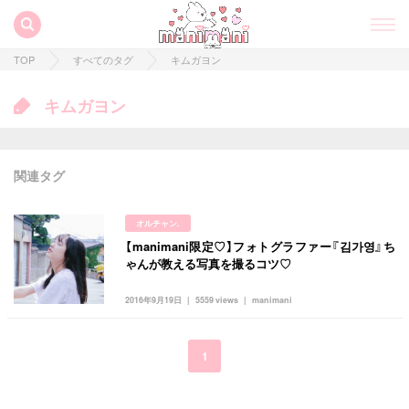
TOP
すべてのタグ
キムガヨン
キムガヨン
関連タグ
オルチャン.
【manimani限定♡】フォトグラファー『김가영』ち
すべての記事
ゃんが教える写真を撮るコツ♡
manimani について
2016年9月19日
5559 views
manimani
カテゴリー一覧
韓国
オルチャン
韓国コスメ
韓国トレンド
1
タグ一覧
韓国旅行
韓国ファッション
韓国アイドル
キュレーター一覧
メイク
k-pop
コスメ
ファッション