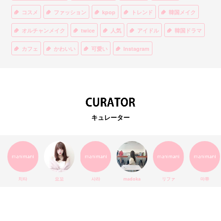
コスメ
ファッション
kpop
トレンド
韓国メイク
オルチャンメイク
twice
人気
アイドル
韓国ドラマ
カフェ
かわいい
可愛い
Instagram
オルチャンファッション
BTS
美容
ティント
リップ
韓国カフェ
スキンケア
韓国ブランド
KPOPアイドル
EXO
韓国語
ダイエット
stylekorean
3CE
キュレーター
インスタ映え
韓国グルメ
スタイルコリアン
インスタグラム
SEVENTEEN
セルカ
おしゃれ
エチュードハウス
防弾少年団
アプリ
韓国料理
コラボ
YouTube
少女時代
SNS映え
アイシャドウ
치타
요꼬
사라
madoka
リファ
마쮸
弘大
クッションファンデ
ハングル
旅行
MAY
Netflix
NCT
BLACKPINK
インスタ
おすすめ