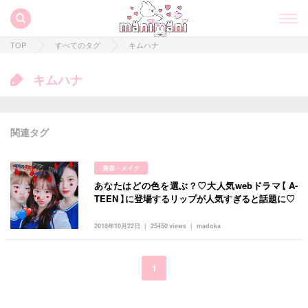
TOP
すべてのタグ
キムハナ
キムハナ
関連タグ
美容・メイク
あなたはどの色を選ぶ？♡大人気webドラマ【 A-
すべての記事
TEEN 】に登場するリップが人気すぎると話題に♡
manimani について
2018年10月22日
25450 views
madoka
カテゴリー一覧
韓国
オルチャン
韓国コスメ
韓国トレンド
1
タグ一覧
韓国旅行
韓国ファッション
韓国アイドル
キュレーター一覧
メイク
k-pop
コスメ
ファッション