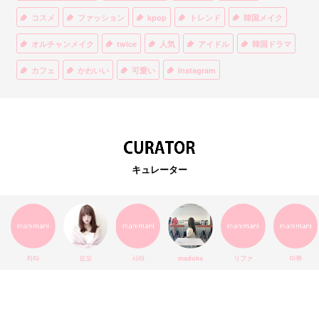
コスメ
ファッション
kpop
トレンド
韓国メイク
オルチャンメイク
twice
人気
アイドル
韓国ドラマ
カフェ
かわいい
可愛い
Instagram
オルチャンファッション
BTS
美容
ティント
リップ
韓国カフェ
スキンケア
韓国ブランド
KPOPアイドル
EXO
韓国語
ダイエット
stylekorean
3CE
キュレーター
インスタ映え
韓国グルメ
スタイルコリアン
インスタグラム
SEVENTEEN
セルカ
おしゃれ
エチュードハウス
防弾少年団
アプリ
韓国料理
コラボ
YouTube
少女時代
SNS映え
アイシャドウ
치타
요꼬
사라
madoka
リファ
마쮸
弘大
クッションファンデ
ハングル
旅行
MAY
Netflix
NCT
BLACKPINK
インスタ
おすすめ