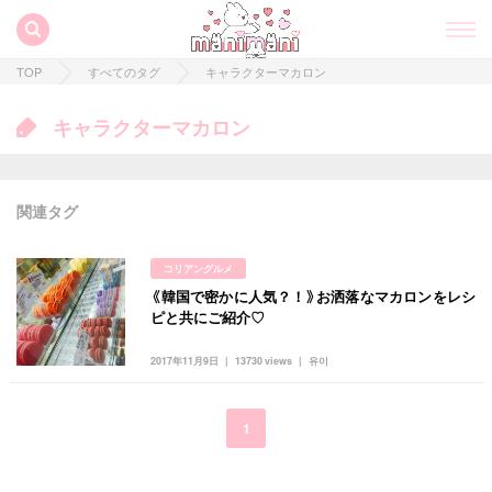
TOP
すべてのタグ
キャラクターマカロン
キャラクターマカロン
関連タグ
コリアングルメ
《韓国で密かに人気？！》お洒落なマカロンをレシ
すべての記事
ピと共にご紹介♡
manimani について
2017年11月9日
13730 views
유이
カテゴリー一覧
韓国
オルチャン
韓国コスメ
韓国トレンド
1
タグ一覧
韓国旅行
韓国ファッション
韓国アイドル
キュレーター一覧
メイク
k-pop
コスメ
ファッション