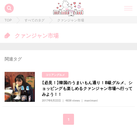
TOP
すべてのタグ
クァンジャン市場
クァンジャン市場
関連タグ
コリアングルメ
【必見！】韓国のうまいもん通り！B級グルメ、シ
すべての記事
ョッピングも楽しめるクァンジャン市場へ行って
みよう！！
manimani について
2017年6月22日
4836 views
manimani
カテゴリー一覧
韓国
オルチャン
韓国コスメ
韓国トレンド
1
タグ一覧
韓国旅行
韓国ファッション
韓国アイドル
キュレーター一覧
メイク
k-pop
コスメ
ファッション