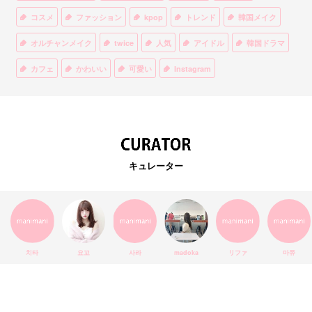
コスメ
ファッション
kpop
トレンド
韓国メイク
オルチャンメイク
twice
人気
アイドル
韓国ドラマ
カフェ
かわいい
可愛い
Instagram
オルチャンファッション
BTS
美容
ティント
リップ
韓国カフェ
スキンケア
韓国ブランド
KPOPアイドル
EXO
韓国語
ダイエット
stylekorean
3CE
キュレーター
インスタ映え
韓国グルメ
スタイルコリアン
インスタグラム
SEVENTEEN
セルカ
おしゃれ
エチュードハウス
防弾少年団
アプリ
韓国料理
コラボ
YouTube
少女時代
SNS映え
アイシャドウ
치타
요꼬
사라
madoka
リファ
마쮸
弘大
クッションファンデ
ハングル
旅行
MAY
Netflix
NCT
BLACKPINK
インスタ
おすすめ