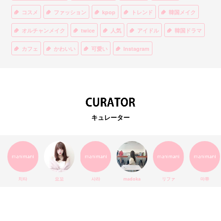
コスメ
ファッション
kpop
トレンド
韓国メイク
オルチャンメイク
twice
人気
アイドル
韓国ドラマ
カフェ
かわいい
可愛い
Instagram
オルチャンファッション
BTS
美容
ティント
リップ
韓国カフェ
スキンケア
韓国ブランド
KPOPアイドル
EXO
韓国語
ダイエット
stylekorean
3CE
キュレーター
インスタ映え
韓国グルメ
スタイルコリアン
インスタグラム
SEVENTEEN
セルカ
おしゃれ
エチュードハウス
防弾少年団
アプリ
韓国料理
コラボ
YouTube
少女時代
SNS映え
アイシャドウ
치타
요꼬
사라
madoka
リファ
마쮸
弘大
クッションファンデ
ハングル
旅行
MAY
Netflix
NCT
BLACKPINK
インスタ
おすすめ