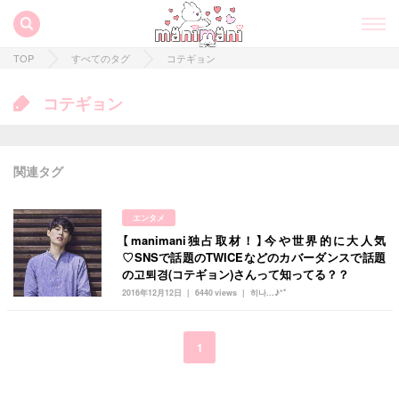
TOP
すべてのタグ
コテギョン
コテギョン
関連タグ
エンタメ
【manimani独占取材！】今や世界的に大人気
すべての記事
♡SNSで話題のTWICEなどのカバーダンスで話題
の고퇴경(コテギョン)さんって知ってる？？
manimani について
2016年12月12日
6440 views
히나...♪*ﾟ
カテゴリー一覧
韓国
オルチャン
韓国コスメ
韓国トレンド
1
タグ一覧
韓国旅行
韓国ファッション
韓国アイドル
キュレーター一覧
メイク
k-pop
コスメ
ファッション