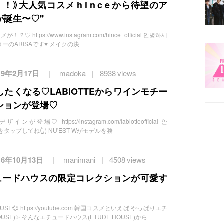
》大人気コスメ h i n c e から待望のア
誕生〜♡''
♡ https://www.instagram.com/hince_official 안녕하세
ーのARISAです♥️ メイクの決
19年2月17日
madoka
8938 views
たくなる♡LABIOTTEからワインモチー
ションが登場♡
♡ https://instagram.com/labiotteofficial 안
 (名前をタップしてね👆) NU'EST Wがモデルを務
16年10月13日
manimani
4508 views
チュードハウスの限定コレクションが可愛す
E💞 https://youtube.com 韓国コスメといえば やっぱりエチ
OUSE)✨ そんなエチュードハウス(ETUDE HOUSE)から