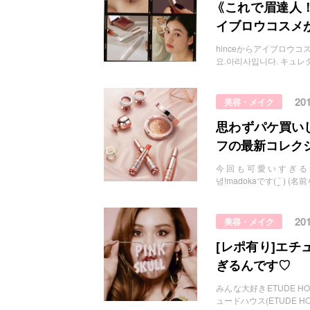
お問い合わせ
《これで眉達人！！
イブロウコスメが
hinceからアイブロウコスメが！？
요.아리사입니다. キュレタ
20
美容・メイク
思わずパケ買いし
フの最新コレク
今回も可愛いすぎるデザインが登場
녕!madokaです( ¨̮ )
20
美容・メイク
[レポ有り]エ
ぎるんです♡
みんな大好きETUDE HOUS
ュードハウス(ETUDE H