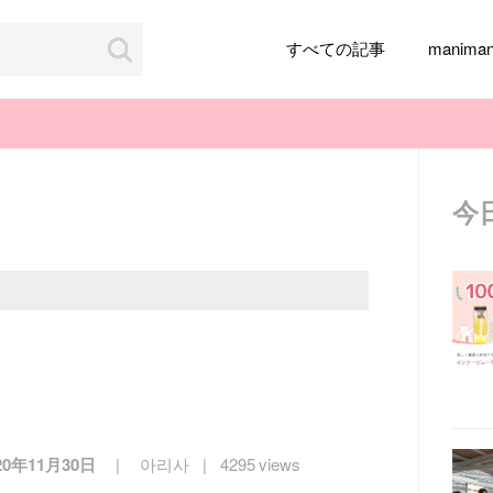
すべての記事
manim
今
韓国旅行
韓国ファッション
韓国アイドル
メイク
k-pop
アイドル
韓国ドラマ
カフェ
かわいい
20年11月30日
아리사
4295 views