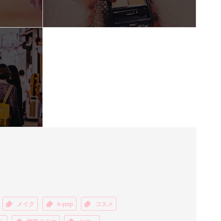
メイク
k-pop
コスメ