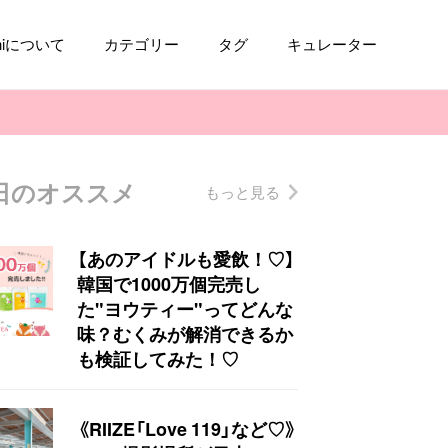
aniについて
カテゴリー
タグ
キュレーター
日のオススメ
もっと見る
コスメ
ファッション
kpop
トレンド
【あのアイドルも愛飲！♡】
韓国で1000万個完売し
た"ヨウティー"ってどんな
味？むくみが解消できるか
も検証してみた！♡
《RIIZE「Love 119」など♡》