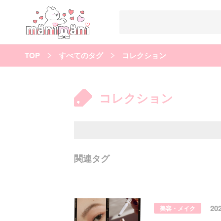
TOP
すべてのタグ
コレクション
すべての記事
manimani について
コレクション
カテゴリー一覧
韓国
オルチャン
韓国コスメ
韓国トレンド
タグ一覧
韓国メイク
オルチャンメイク
twice
人気
キュレーター一覧
関連タグ
運営会社
利用規約
プライバシーポリシー
20
美容・メイク