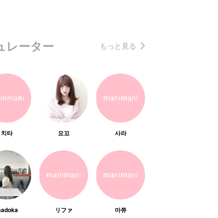
ュレーター
もっと見る
치타
요꼬
사라
adoka
リファ
마쮸