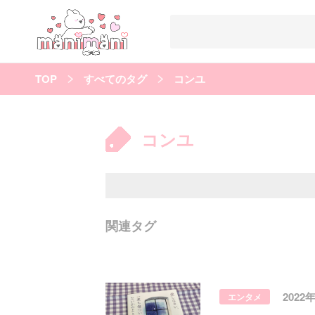
TOP
すべてのタグ
コンユ
すべての記事
manimani について
コンユ
カテゴリー一覧
韓国
オルチャン
韓国コスメ
韓国トレンド
タグ一覧
韓国メイク
オルチャンメイク
twice
人気
キュレーター一覧
関連タグ
運営会社
利用規約
プライバシーポリシー
2022
エンタメ