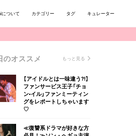
aniについて
カテゴリー
タグ
キュレーター
日のオススメ
もっと見る
コスメ
ファッション
kpop
トレンド
【アイドルとは一味違う⁈】
ファンサービス王子「チョ
ン•イル」ファンミーティン
グをレポートしちゃいます
♡
≪復讐系ドラマが好きな方
必見！≫ソン・ヘギョ主演