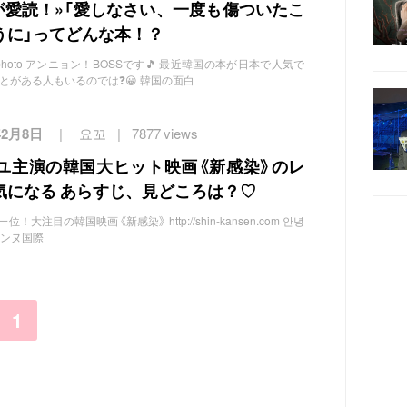
Mが愛読！»「愛しなさい、一度も傷ついたこ
うに」ってどんな本！？
'sphoto アンニョン！BOSSです🎵 最近韓国の本が日本で人気で
とがある人もいるのでは❓😀 韓国の面白
年2月8日
요꼬
7877 views
ユ主演の韓国大ヒット映画《新感染》のレ
気になる あらすじ、見どころは？♡
注目の韓国映画《新感染》 http://shin-kansen.com 안녕
 カンヌ国際
1