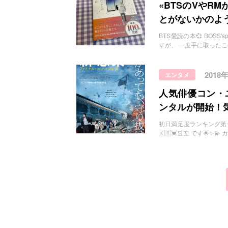
お問い合わせ
«BTSのVやR
とがないかのよ
BTS愛読の本💞 BOSS
すが、 一度手に取ったこ
2018
エンタメ
人気俳優コン・
ンタルが開始！
初日満足度ランキング第一位！大
🇰🇷💓요꼬 です🌟✨💫