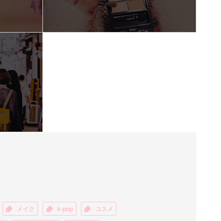
メイク
k-pop
コスメ