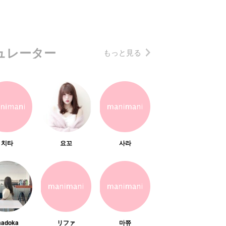
ュレーター
もっと見る
치타
요꼬
사라
adoka
リファ
마쮸