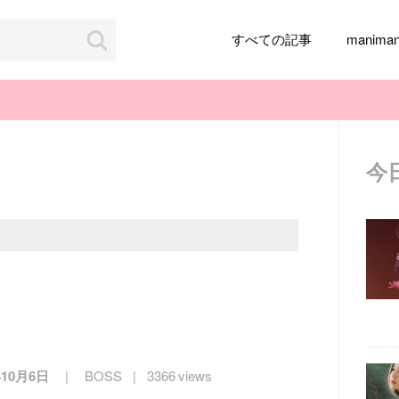
すべての記事
manim
今
韓国旅行
韓国ファッション
韓国アイドル
メイク
k-pop
アイドル
韓国ドラマ
カフェ
かわいい
年10月6日
BOSS
3366 views