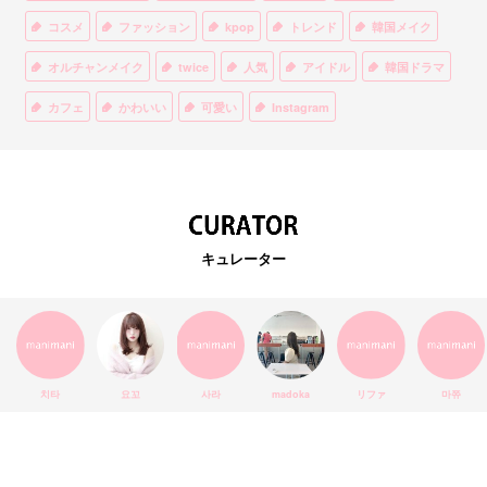
コスメ
ファッション
kpop
トレンド
韓国メイク
オルチャンメイク
twice
人気
アイドル
韓国ドラマ
カフェ
かわいい
可愛い
Instagram
オルチャンファッション
BTS
美容
ティント
リップ
韓国カフェ
スキンケア
韓国ブランド
KPOPアイドル
EXO
韓国語
ダイエット
stylekorean
3CE
キュレーター
インスタ映え
韓国グルメ
スタイルコリアン
インスタグラム
SEVENTEEN
セルカ
おしゃれ
エチュードハウス
防弾少年団
アプリ
韓国料理
コラボ
YouTube
少女時代
SNS映え
アイシャドウ
치타
요꼬
사라
madoka
リファ
마쮸
弘大
クッションファンデ
ハングル
旅行
MAY
Netflix
NCT
BLACKPINK
インスタ
おすすめ