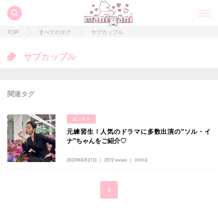
TOP
すべてのタグ
サブカップル
サブカップル
関連タグ
エンタメ
元練習生！人気のドラマに多数出演の"ソル・イ
すべての記事
ナ"ちゃんをご紹介♡
manimani について
2023年8月21日
2572 views
아야네
カテゴリー一覧
韓国
オルチャン
韓国コスメ
韓国トレンド
1
タグ一覧
韓国旅行
韓国ファッション
韓国アイドル
キュレーター一覧
メイク
k-pop
コスメ
ファッション