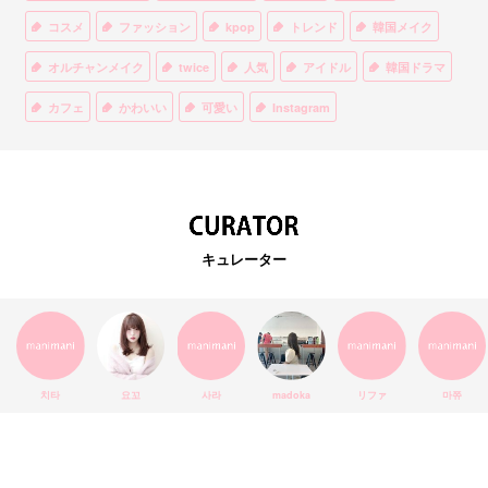
コスメ
ファッション
kpop
トレンド
韓国メイク
オルチャンメイク
twice
人気
アイドル
韓国ドラマ
カフェ
かわいい
可愛い
Instagram
オルチャンファッション
BTS
美容
ティント
リップ
韓国カフェ
スキンケア
韓国ブランド
KPOPアイドル
EXO
韓国語
ダイエット
stylekorean
3CE
キュレーター
インスタ映え
韓国グルメ
スタイルコリアン
インスタグラム
SEVENTEEN
セルカ
おしゃれ
エチュードハウス
防弾少年団
アプリ
韓国料理
コラボ
YouTube
少女時代
SNS映え
アイシャドウ
치타
요꼬
사라
madoka
リファ
마쮸
弘大
クッションファンデ
ハングル
旅行
MAY
Netflix
NCT
BLACKPINK
インスタ
おすすめ