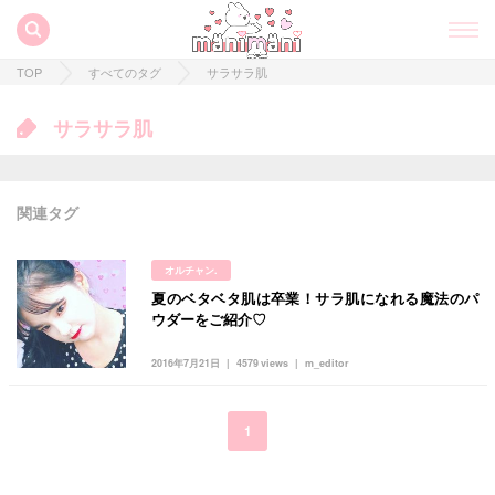
TOP
すべてのタグ
サラサラ肌
サラサラ肌
関連タグ
オルチャン.
夏のベタベタ肌は卒業！サラ肌になれる魔法のパ
すべての記事
ウダーをご紹介♡
manimani について
2016年7月21日
4579 views
m_editor
カテゴリー一覧
韓国
オルチャン
韓国コスメ
韓国トレンド
1
タグ一覧
韓国旅行
韓国ファッション
韓国アイドル
キュレーター一覧
メイク
k-pop
コスメ
ファッション