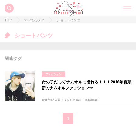
TOP
すべてのタグ
ショートパンツ
ショートパンツ
関連タグ
ファッション
女の子だってナムオルに憧れる！！！2016年夏最
すべての記事
新のナムオルファッション☆
manimani について
2016年5月27日
21791 views
manimani
カテゴリー一覧
韓国
オルチャン
韓国コスメ
韓国トレンド
1
タグ一覧
韓国旅行
韓国ファッション
韓国アイドル
キュレーター一覧
メイク
k-pop
コスメ
ファッション