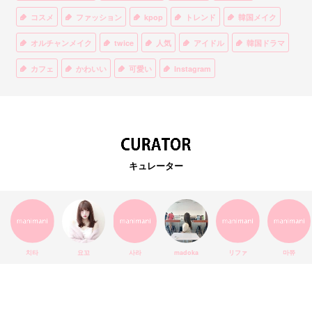
コスメ
ファッション
kpop
トレンド
韓国メイク
オルチャンメイク
twice
人気
アイドル
韓国ドラマ
カフェ
かわいい
可愛い
Instagram
オルチャンファッション
BTS
美容
ティント
リップ
韓国カフェ
スキンケア
韓国ブランド
KPOPアイドル
EXO
韓国語
ダイエット
stylekorean
3CE
キュレーター
インスタ映え
韓国グルメ
スタイルコリアン
インスタグラム
SEVENTEEN
セルカ
おしゃれ
エチュードハウス
防弾少年団
アプリ
韓国料理
コラボ
YouTube
少女時代
SNS映え
アイシャドウ
치타
요꼬
사라
madoka
リファ
마쮸
弘大
クッションファンデ
ハングル
旅行
MAY
Netflix
NCT
BLACKPINK
インスタ
おすすめ