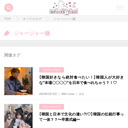
TOP
すべてのタグ
ジャージャー麺
ジャージャー麺
関連タグ
コリアングルメ
【韓国好きなら絶対食べたい！】韓国人が大好き
すべての記事
な"本場〇〇〇〇"を日本で食べれちゃう？！♡
manimani について
2023年4月12日
3894 views
요꼬
カテゴリー一覧
スクールライフ
韓国
オルチャン
韓国コスメ
韓国トレンド
【韓国と日本で文化の違い?!♡】韓国の伝統行事っ
タグ一覧
韓国旅行
韓国ファッション
韓国アイドル
て一体？？〜卒業式編〜
キュレーター一覧
メイク
k-pop
コスメ
ファッション