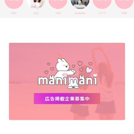
エチュードハウス
防弾少年団
アプリ
韓国料理
コラボ
YouTube
少女時代
SNS映え
アイシャドウ
치타
요꼬
사라
madoka
リファ
마쮸
弘大
クッションファンデ
ハングル
旅行
MAY
Netflix
NCT
BLACKPINK
インスタ
おすすめ
デビュー
渡韓
明洞
ソウル
オシャレ
夏
ホンデ
韓国雑貨