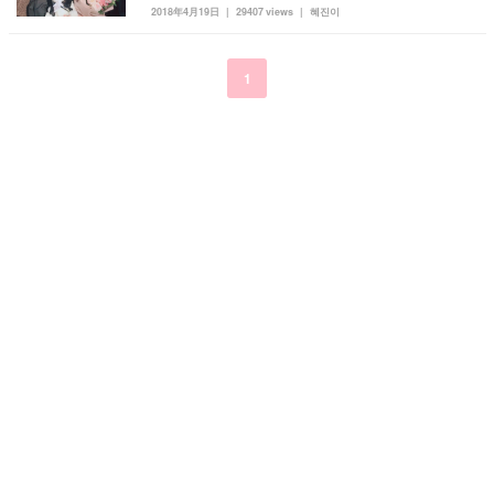
2018年4月19日
29407 views
혜진이
kpop
トレンド
韓国メイク
運営会社
オルチャンメイク
twice
人気
アイドル
1
利用規約
韓国ドラマ
カフェ
かわいい
プライバシーポリシー
お問い合わせ