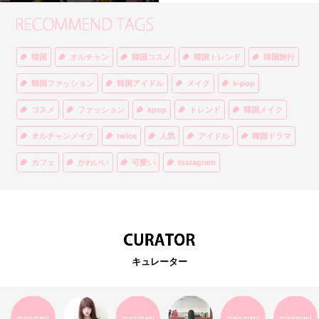
韓国
オルチャン
韓国コスメ
韓国トレンド
韓国旅行
韓国ファッション
韓国アイドル
メイク
k-pop
コスメ
ファッション
kpop
トレンド
韓国メイク
オルチャンメイク
twice
人気
アイドル
韓国ドラマ
カフェ
かわいい
可愛い
Instagram
オルチャンファッション
BTS
美容
ティント
リップ
韓国カフェ
スキンケア
韓国ブランド
KPOPアイドル
EXO
韓国語
ダイエット
stylekorean
3CE
キュレーター
インスタ映え
韓国グルメ
スタイルコリアン
インスタグラム
SEVENTEEN
セルカ
おしゃれ