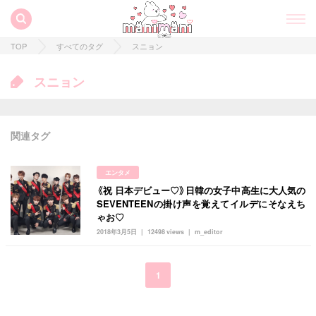
TOP
すべてのタグ
スニョン
スニョン
関連タグ
エンタメ
《祝 日本デビュー♡》日韓の女子中高生に大人気の
すべての記事
SEVENTEENの掛け声を覚えてイルデにそなえち
ゃお♡
manimani について
2018年3月5日
12498 views
m_editor
カテゴリー一覧
韓国
オルチャン
韓国コスメ
韓国トレンド
1
タグ一覧
韓国旅行
韓国ファッション
韓国アイドル
キュレーター一覧
メイク
k-pop
コスメ
ファッション