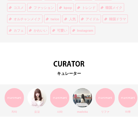
コスメ
ファッション
kpop
トレンド
韓国メイク
オルチャンメイク
twice
人気
アイドル
韓国ドラマ
カフェ
かわいい
可愛い
Instagram
オルチャンファッション
BTS
美容
ティント
リップ
韓国カフェ
スキンケア
韓国ブランド
KPOPアイドル
EXO
韓国語
ダイエット
stylekorean
3CE
キュレーター
インスタ映え
韓国グルメ
スタイルコリアン
インスタグラム
SEVENTEEN
セルカ
おしゃれ
エチュードハウス
防弾少年団
アプリ
韓国料理
コラボ
YouTube
少女時代
SNS映え
アイシャドウ
치타
요꼬
사라
madoka
リファ
마쮸
弘大
クッションファンデ
ハングル
旅行
MAY
Netflix
NCT
BLACKPINK
インスタ
おすすめ