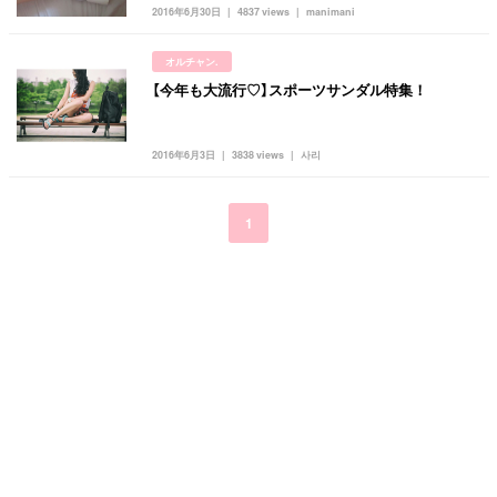
キュレーター一覧
メイク
k-pop
コスメ
ファッション
2016年6月30日
4837 views
manimani
kpop
トレンド
韓国メイク
運営会社
オルチャン.
オルチャンメイク
twice
人気
アイドル
【今年も大流行♡】スポーツサンダル特集！
利用規約
韓国ドラマ
カフェ
かわいい
プライバシーポリシー
2016年6月3日
3838 views
사리
お問い合わせ
1