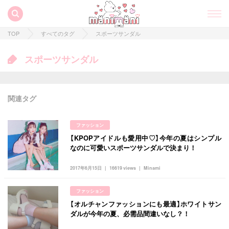
TOP
すべてのタグ
スポーツサンダル
スポーツサンダル
関連タグ
ファッション
【KPOPアイドルも愛用中♡】今年の夏はシンプル
すべての記事
なのに可愛いスポーツサンダルで決まり！
manimani について
2017年6月15日
16619 views
Minami
カテゴリー一覧
ファッション
韓国
オルチャン
韓国コスメ
韓国トレンド
【オルチャンファッションにも最適】ホワイトサン
タグ一覧
ダルが今年の夏、必需品間違いなし？！
韓国旅行
韓国ファッション
韓国アイドル