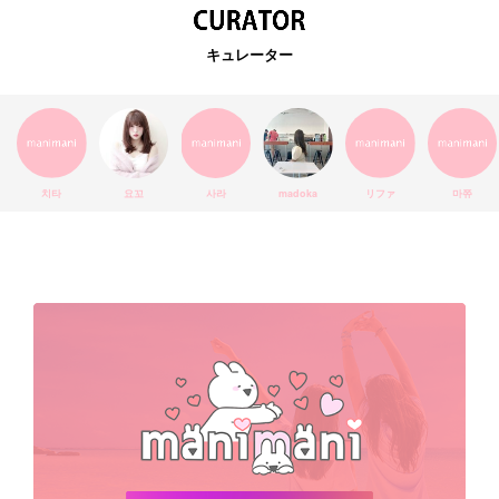
EXO
韓国語
ダイエット
stylekorean
3CE
キュレーター
インスタ映え
韓国グルメ
スタイルコリアン
インスタグラム
SEVENTEEN
セルカ
おしゃれ
エチュードハウス
防弾少年団
アプリ
韓国料理
コラボ
YouTube
少女時代
SNS映え
アイシャドウ
치타
요꼬
사라
madoka
リファ
마쮸
弘大
クッションファンデ
ハングル
旅行
MAY
Netflix
NCT
BLACKPINK
インスタ
おすすめ
デビュー
渡韓
明洞
ソウル
オシャレ
夏
ホンデ
韓国雑貨