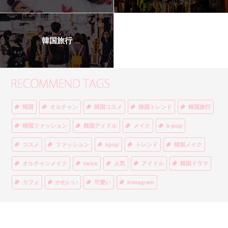
韓国旅行
韓国
オルチャン
韓国コスメ
韓国トレンド
韓国旅行
韓国ファッション
韓国アイドル
メイク
k-pop
コスメ
ファッション
kpop
トレンド
韓国メイク
オルチャンメイク
twice
人気
アイドル
韓国ドラマ
カフェ
かわいい
可愛い
Instagram
オルチャンファッション
BTS
美容
ティント
リップ
韓国カフェ
スキンケア
韓国ブランド
KPOPアイドル