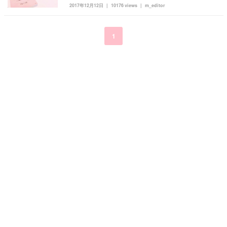
2017年12月12日
10176 views
m_editor
kpop
トレンド
韓国メイク
運営会社
オルチャンメイク
twice
人気
アイドル
1
利用規約
韓国ドラマ
カフェ
かわいい
プライバシーポリシー
お問い合わせ