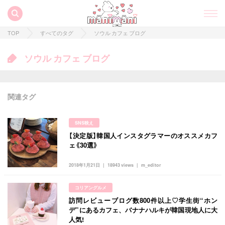
TOP
すべてのタグ
ソウル カフェ ブログ
ソウル カフェ ブログ
関連タグ
SNS映え
【決定版】韓国人インスタグラマーのオススメカフ
すべての記事
ェ《30選》
manimani について
2018年1月21日
18943 views
m_editor
カテゴリー一覧
コリアングルメ
韓国
オルチャン
韓国コスメ
韓国トレンド
訪問レビューブログ数800件以上♡学生街“ホン
タグ一覧
韓国旅行
韓国ファッション
韓国アイドル
デ”にあるカフェ、バナナハルキが韓国現地人に大
人気!
キュレーター一覧
メイク
k-pop
コスメ
ファッション