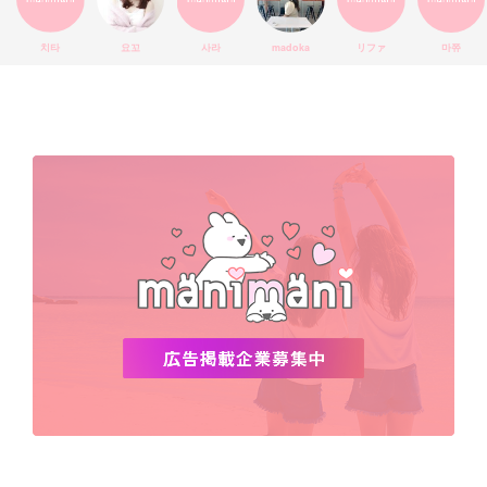
エチュードハウス
防弾少年団
アプリ
韓国料理
コラボ
YouTube
少女時代
SNS映え
アイシャドウ
치타
요꼬
사라
madoka
リファ
마쮸
弘大
クッションファンデ
ハングル
旅行
MAY
Netflix
NCT
BLACKPINK
インスタ
おすすめ
デビュー
渡韓
明洞
ソウル
オシャレ
夏
ホンデ
韓国雑貨