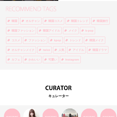
韓国
オルチャン
韓国コスメ
韓国トレンド
韓国旅行
韓国ファッション
韓国アイドル
メイク
k-pop
コスメ
ファッション
kpop
トレンド
韓国メイク
オルチャンメイク
twice
人気
アイドル
韓国ドラマ
カフェ
かわいい
可愛い
Instagram
オルチャンファッション
BTS
美容
ティント
リップ
韓国カフェ
スキンケア
韓国ブランド
KPOPアイドル
EXO
韓国語
ダイエット
stylekorean
3CE
キュレーター
インスタ映え
韓国グルメ
スタイルコリアン
インスタグラム
SEVENTEEN
セルカ
おしゃれ