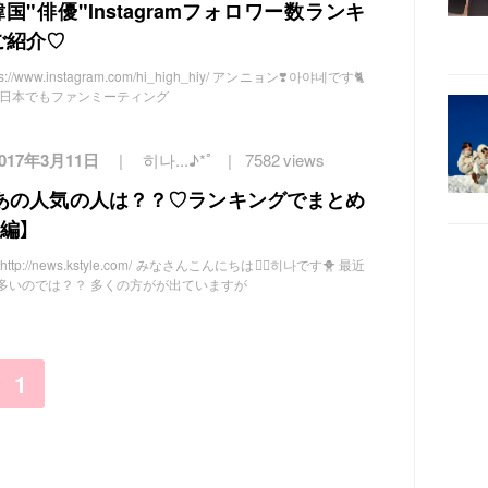
韓国"俳優"Instagramフォロワー数ランキ
をご紹介♡
www.instagram.com/hi_high_hiy/ アンニョン❣️아야네です🐈
 日本でもファンミーティング
2017年3月11日
히나...♪*ﾟ
7582 views
あの人気の人は？？♡ランキングでまとめ
編】
://news.kstyle.com/ みなさんこんにちは👍🏻히나です🐥 最近
多いのでは？？ 多くの方がが出ていますが
1