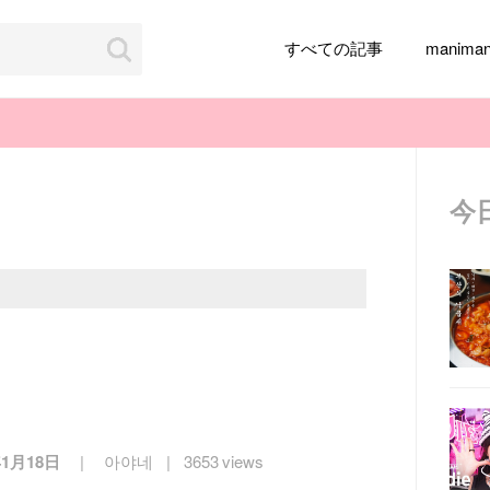
すべての記事
manim
今
韓国旅行
韓国ファッション
韓国アイドル
メイク
k-pop
アイドル
韓国ドラマ
カフェ
かわいい
年1月18日
아야네
3653 views