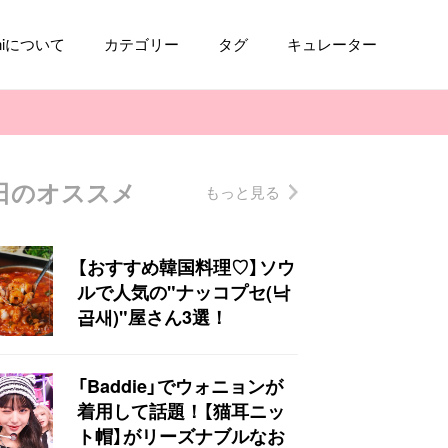
aniについて
カテゴリー
タグ
キュレーター
日のオススメ
もっと見る
コスメ
ファッション
kpop
トレンド
【おすすめ韓国料理♡】ソウ
ルで人気の"ナッコプセ(낙
곱새)"屋さん3選！
「Baddie」でウォニョンが
着用して話題！【猫耳ニッ
ト帽】がリーズナブルなお