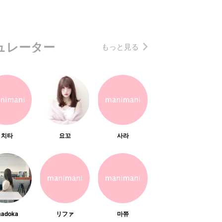
ュレーター
もっと見る
치타
요꼬
사라
adoka
リファ
마쮸