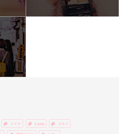
メイク
k-pop
コスメ