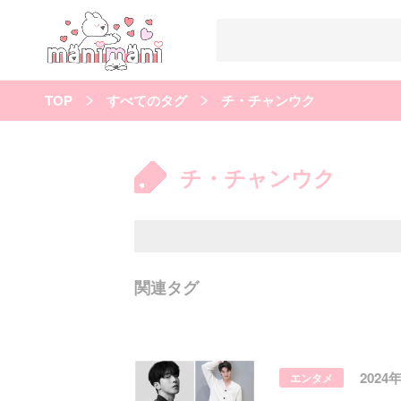
TOP
すべてのタグ
チ・チャンウク
すべての記事
manimani について
チ・チャンウク
カテゴリー一覧
韓国
オルチャン
韓国コスメ
韓国トレンド
タグ一覧
韓国メイク
オルチャンメイク
twice
人気
キュレーター一覧
関連タグ
運営会社
利用規約
プライバシーポリシー
2024
エンタメ