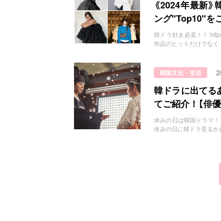
お問い合わせ
《2024年最新》
ング"Top10"
韓ドラ好き必見！！ https://
作品のヒットだけでなく
韓国文化・生活
韓ドラに出てる
てご紹介！【俳優
休みの日は韓国ドラマ！ http
休みの日に韓ドラ見るか