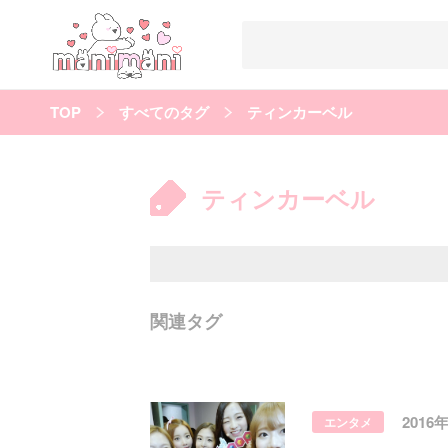
TOP
すべてのタグ
ティンカーベル
すべての記事
manimani について
ティンカーベル
カテゴリー一覧
韓国
オルチャン
韓国コスメ
韓国トレンド
タグ一覧
韓国メイク
オルチャンメイク
twice
人気
キュレーター一覧
関連タグ
運営会社
利用規約
プライバシーポリシー
2016
エンタメ