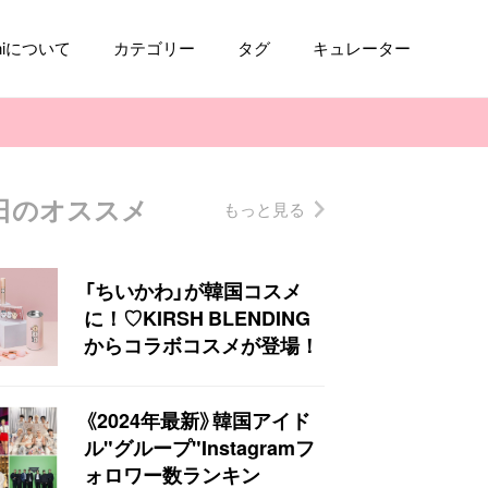
aniについて
カテゴリー
タグ
キュレーター
日のオススメ
もっと見る
コスメ
ファッション
kpop
トレンド
「ちいかわ」が韓国コスメ
に！♡KIRSH BLENDING
からコラボコスメが登場！
《2024年最新》韓国アイド
ル"グループ"Instagramフ
ォロワー数ランキン