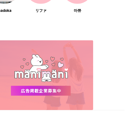
adoka
リファ
마쮸