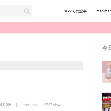
すべての記事
manim
今
韓国旅行
韓国ファッション
韓国アイドル
メイク
k-pop
アイドル
韓国ドラマ
カフェ
かわいい
年9月2日
manimani
8797 views