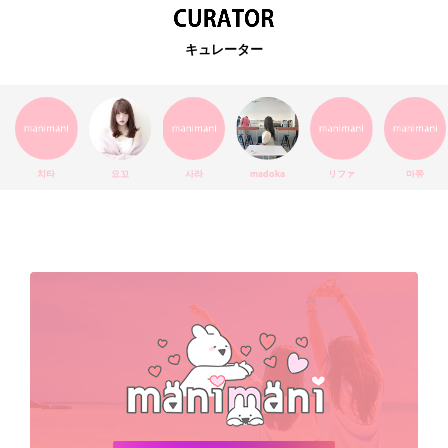
EXO
韓国語
ダイエット
stylekorean
3CE
キュレーター
インスタ映え
韓国グルメ
スタイルコリアン
インスタグラム
SEVENTEEN
セルカ
おしゃれ
エチュードハウス
防弾少年団
アプリ
韓国料理
コラボ
YouTube
少女時代
SNS映え
アイシャドウ
치타
요꼬
사라
madoka
リファ
마쮸
弘大
クッションファンデ
ハングル
旅行
MAY
Netflix
NCT
BLACKPINK
インスタ
おすすめ
デビュー
渡韓
明洞
ソウル
オシャレ
夏
ホンデ
韓国雑貨