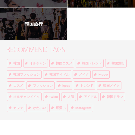
韓国旅行
韓国
オルチャン
韓国コスメ
韓国トレンド
韓国旅行
韓国ファッション
韓国アイドル
メイク
k-pop
コスメ
ファッション
kpop
トレンド
韓国メイク
オルチャンメイク
twice
人気
アイドル
韓国ドラマ
カフェ
かわいい
可愛い
Instagram
オルチャンファッション
BTS
美容
ティント
リップ
韓国カフェ
スキンケア
韓国ブランド
KPOPアイドル