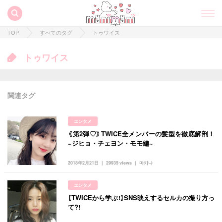
TOP
すべてのタグ
トゥワイス
トゥワイス
関連タグ
エンタメ
《第2弾♡》TWICE全メンバーの髪型を徹底解剖！
すべての記事
~ジヒョ・チェヨン・モモ編~
manimani について
2018年2月21日
29935 views
마키나
カテゴリー一覧
エンタメ
韓国
オルチャン
韓国コスメ
韓国トレンド
【TWICEから学ぶ!】SNS映えするセルカの撮り方っ
タグ一覧
て?!
韓国旅行
韓国ファッション
韓国アイドル