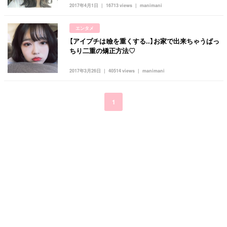
キュレーター一覧
メイク
k-pop
コスメ
ファッション
2017年4月1日
16713 views
manimani
kpop
トレンド
韓国メイク
運営会社
エンタメ
オルチャンメイク
twice
人気
アイドル
【アイプチは瞼を重くする..】お家で出来ちゃうぱっ
利用規約
ちり二重の矯正方法♡
韓国ドラマ
カフェ
かわいい
プライバシーポリシー
2017年3月26日
40514 views
manimani
お問い合わせ
1