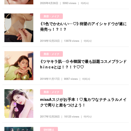
2020年4月28日
5093 views
아리사
タグ一覧
韓国旅行
韓国ファッション
韓国アイドル
美容・メイク
キュレーター一覧
メイク
k-pop
コスメ
ファッション
《1色でかわいい…♡》待望のアイシャドウが遂に
発売っ！？！？
kpop
トレンド
韓国メイク
運営会社
オルチャンメイク
twice
人気
アイドル
2019年12月23日
13978 views
아리사
利用規約
韓国ドラマ
カフェ
かわいい
プライバシーポリシー
美容・メイク
《ツヤキラ肌…!》今韓国で最も話題コスメブランド
お問い合わせ
h i n c eとは！？！？♡♡
2019年11月17日
9067 views
아리사
美容・メイク
missAスジがお手本！♡鬼カワなナチュラルメイ
クで周りと差をつけよう！
2017年12月28日
16125 views
마키나
SNS映え