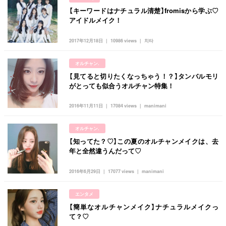
【キーワードはナチュラル清楚】fromisから学ぶ♡
アイドルメイク！
2017年12月18日
10986 views
치타
オルチャン.
【見てると切りたくなっちゃう！？】タンバルモリ
がとっても似合うオルチャン特集！
2016年11月11日
17084 views
manimani
オルチャン.
【知ってた？♡】この夏のオルチャンメイクは、去
年と全然違うんだって♡
2016年6月29日
17077 views
manimani
エンタメ
【簡単なオルチャンメイク】ナチュラルメイクっ
て？♡