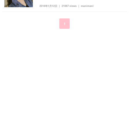
2016年1月12日
21067 views
manimani
1