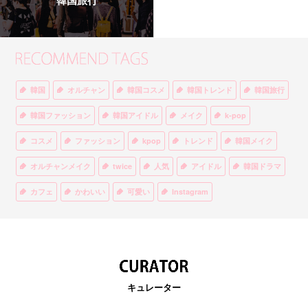
韓国旅行
韓国
オルチャン
韓国コスメ
韓国トレンド
韓国旅行
韓国ファッション
韓国アイドル
メイク
k-pop
コスメ
ファッション
kpop
トレンド
韓国メイク
オルチャンメイク
twice
人気
アイドル
韓国ドラマ
カフェ
かわいい
可愛い
Instagram
オルチャンファッション
BTS
美容
ティント
リップ
韓国カフェ
スキンケア
韓国ブランド
KPOPアイドル
EXO
韓国語
ダイエット
stylekorean
3CE
キュレーター
インスタ映え
韓国グルメ
スタイルコリアン