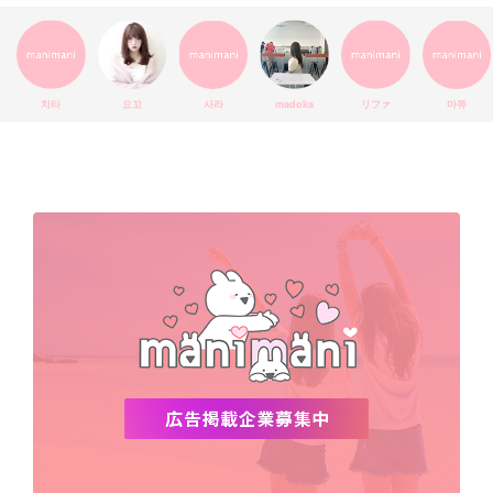
インスタグラム
SEVENTEEN
セルカ
おしゃれ
エチュードハウス
防弾少年団
アプリ
韓国料理
コラボ
YouTube
少女時代
SNS映え
アイシャドウ
치타
요꼬
사라
madoka
リファ
마쮸
弘大
クッションファンデ
ハングル
旅行
MAY
Netflix
NCT
BLACKPINK
インスタ
おすすめ
デビュー
渡韓
明洞
ソウル
オシャレ
夏
ホンデ
韓国雑貨