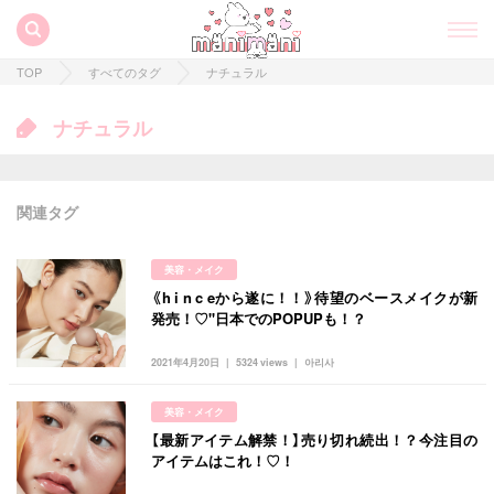
TOP
すべてのタグ
ナチュラル
ナチュラル
関連タグ
美容・メイク
《h i n c eから遂に！！》待望のベースメイクが新
発売！♡''日本でのPOPUPも！？
2021年4月20日
5324 views
아리사
すべての記事
美容・メイク
manimani について
【最新アイテム解禁！】売り切れ続出！？今注目の
アイテムはこれ！♡！
カテゴリー一覧
韓国
オルチャン
韓国コスメ
韓国トレンド