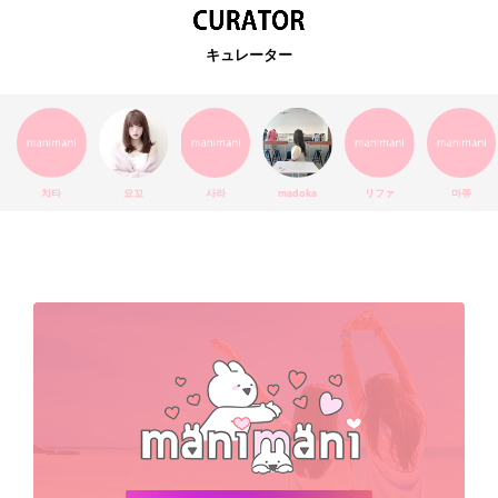
EXO
韓国語
ダイエット
stylekorean
3CE
キュレーター
インスタ映え
韓国グルメ
スタイルコリアン
インスタグラム
SEVENTEEN
セルカ
おしゃれ
エチュードハウス
防弾少年団
アプリ
韓国料理
コラボ
YouTube
少女時代
SNS映え
アイシャドウ
치타
요꼬
사라
madoka
リファ
마쮸
弘大
クッションファンデ
ハングル
旅行
MAY
Netflix
NCT
BLACKPINK
インスタ
おすすめ
デビュー
渡韓
明洞
ソウル
オシャレ
夏
ホンデ
韓国雑貨