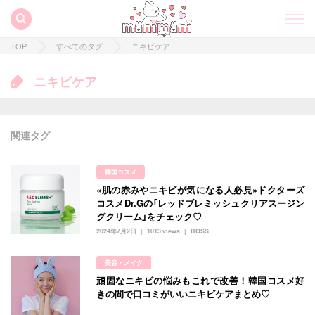
TOP
すべてのタグ
ニキビケア
ニキビケア
関連タグ
韓国コスメ
«肌の赤みやニキビが気になる人必見»ドクターズ
すべての記事
コスメDr.Gの「レッドブレミッシュクリアスージン
グクリーム」をチェック♡
manimani について
2024年7月2日
1013 views
BOSS
カテゴリー一覧
美容・メイク
韓国
オルチャン
韓国コスメ
韓国トレンド
頑固なニキビの悩みもこれで改善！韓国コスメ好
タグ一覧
きの間で口コミがいいニキビケアまとめ♡
韓国旅行
韓国ファッション
韓国アイドル