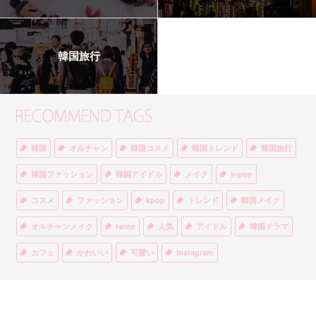
韓国旅行
韓国
オルチャン
韓国コスメ
韓国トレンド
韓国旅行
韓国ファッション
韓国アイドル
メイク
k-pop
コスメ
ファッション
kpop
トレンド
韓国メイク
オルチャンメイク
twice
人気
アイドル
韓国ドラマ
カフェ
かわいい
可愛い
Instagram
オルチャンファッション
BTS
美容
ティント
リップ
韓国カフェ
スキンケア
韓国ブランド
KPOPアイドル