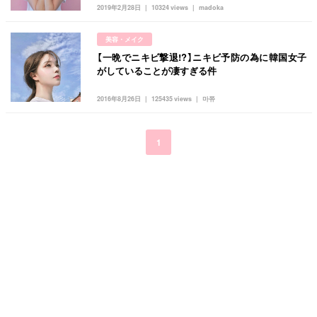
キュレーター一覧
メイク
k-pop
コスメ
ファッション
2019年2月28日
10324 views
madoka
kpop
トレンド
韓国メイク
運営会社
美容・メイク
オルチャンメイク
twice
人気
アイドル
【一晩でニキビ撃退!?】ニキビ予防の為に韓国女子
利用規約
がしていることが凄すぎる件
韓国ドラマ
カフェ
かわいい
プライバシーポリシー
2016年8月26日
125435 views
마쮸
お問い合わせ
1