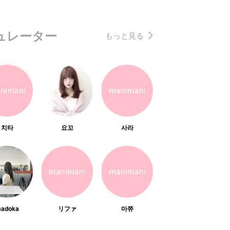
ュレーター
もっと見る
치타
요꼬
사라
adoka
リファ
마쮸