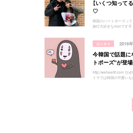
お問い合わせ
【いくつ知って
♡
韓国のハートポーズって？？ ht
旅行大好きなmonです
2016
エンタメ
今韓国で話題に
トポーズ"が登
http://wehearti
イマでは韓国の可愛いも