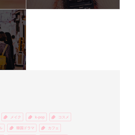
メイク
k-pop
コスメ
ル
韓国ドラマ
カフェ