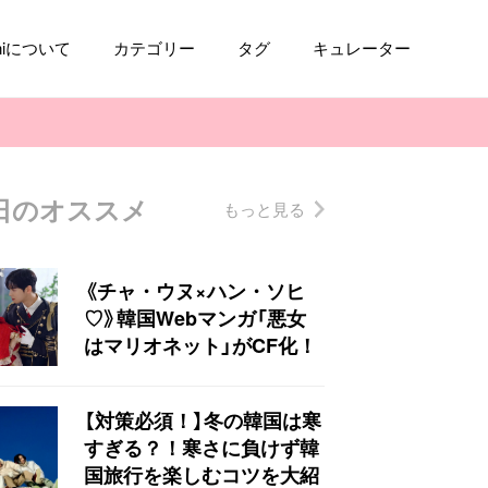
aniについて
カテゴリー
タグ
キュレーター
日のオススメ
もっと見る
コスメ
ファッション
kpop
トレンド
《チャ・ウヌ×ハン・ソヒ
♡》韓国Webマンガ「悪女
はマリオネット」がCF化！
【対策必須！】冬の韓国は寒
すぎる？！寒さに負けず韓
国旅行を楽しむコツを大紹