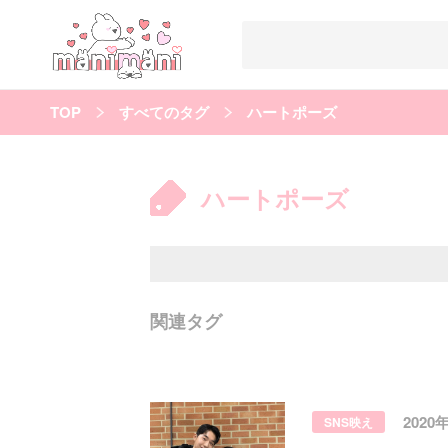
TOP
すべてのタグ
ハートポーズ
すべての記事
manimani について
ハートポーズ
カテゴリー一覧
韓国
オルチャン
韓国コスメ
韓国トレンド
タグ一覧
韓国メイク
オルチャンメイク
twice
人気
キュレーター一覧
関連タグ
運営会社
利用規約
プライバシーポリシー
2020
SNS映え