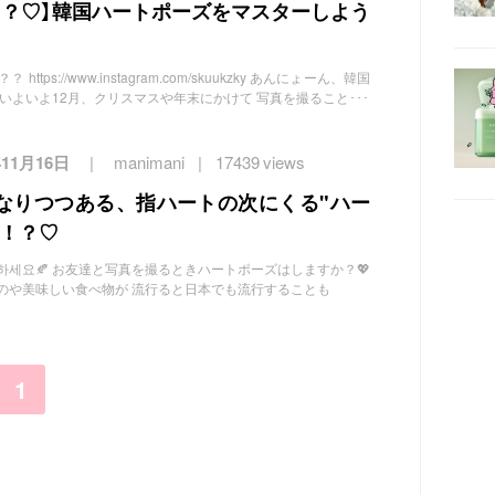
る？♡】韓国ハートポーズをマスターしよう
tps://www.instagram.com/skuukzky あんにょーん、韓国
 いよいよ12月、クリスマスや年末にかけて 写真を撮ること･･･
年11月16日
manimani
17439 views
なりつつある、指ハートの次にくる"ハー
場！？♡
t.com 안녕하세요🍂 お友達と写真を撮るときハートポーズはしますか？💖
のや美味しい食べ物が 流行ると日本でも流行することも
1