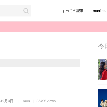
すべての記事
manim
今
韓国旅行
韓国ファッション
韓国アイドル
メイク
k-pop
アイドル
韓国ドラマ
カフェ
かわいい
年12月3日
mon
35495 views