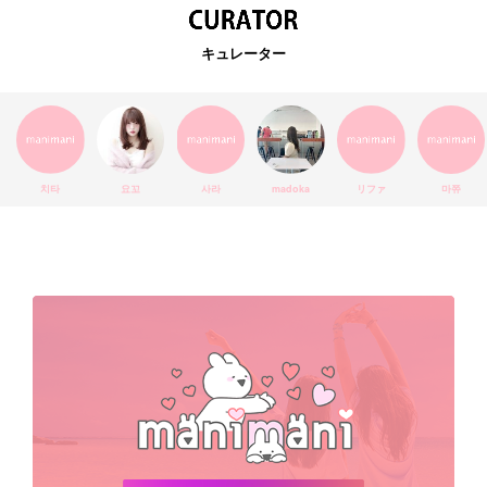
EXO
韓国語
ダイエット
stylekorean
3CE
キュレーター
インスタ映え
韓国グルメ
スタイルコリアン
インスタグラム
SEVENTEEN
セルカ
おしゃれ
エチュードハウス
防弾少年団
アプリ
韓国料理
コラボ
YouTube
少女時代
SNS映え
アイシャドウ
치타
요꼬
사라
madoka
リファ
마쮸
弘大
クッションファンデ
ハングル
旅行
MAY
Netflix
NCT
BLACKPINK
インスタ
おすすめ
デビュー
渡韓
明洞
ソウル
オシャレ
夏
ホンデ
韓国雑貨