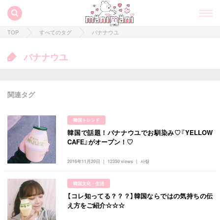
TOP
すべてのタグ
バナナウユ
バナナウユ
関連タグ
韓国トレンド
韓国で話題！バナナウユでお馴染み♡『YELLOW
すべての記事
CAFE』がオープン！♡
manimani について
2016年11月20日
12350 views
사랑
カテゴリー一覧
韓国文化・生活
韓国
オルチャン
韓国コスメ
韓国トレンド
【コレ知ってる？？？】韓国ならではの気持ちの伝
タグ一覧
え方をご紹介☆☆☆
韓国旅行
韓国ファッション
韓国アイドル