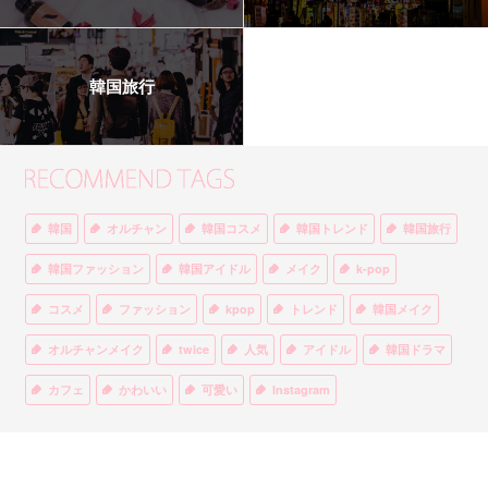
韓国旅行
韓国
オルチャン
韓国コスメ
韓国トレンド
韓国旅行
韓国ファッション
韓国アイドル
メイク
k-pop
コスメ
ファッション
kpop
トレンド
韓国メイク
オルチャンメイク
twice
人気
アイドル
韓国ドラマ
カフェ
かわいい
可愛い
Instagram
オルチャンファッション
BTS
美容
ティント
リップ
韓国カフェ
スキンケア
韓国ブランド
KPOPアイドル