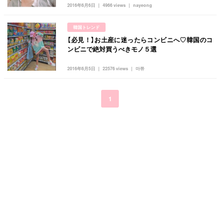
キュレーター一覧
メイク
k-pop
コスメ
ファッション
2016年6月6日
4966 views
nayeong
kpop
トレンド
韓国メイク
運営会社
韓国トレンド
オルチャンメイク
twice
人気
アイドル
【必見！】お土産に迷ったらコンビニへ♡韓国のコ
利用規約
ンビニで絶対買うべきモノ５選
韓国ドラマ
カフェ
かわいい
プライバシーポリシー
2016年6月5日
22576 views
마쮸
お問い合わせ
1