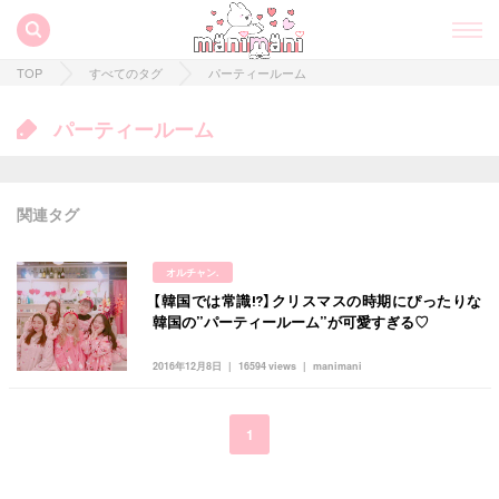
TOP
すべてのタグ
パーティールーム
パーティールーム
関連タグ
オルチャン.
【韓国では常識⁉︎】クリスマスの時期にぴったりな
すべての記事
韓国の”パーティールーム”が可愛すぎる♡
manimani について
2016年12月8日
16594 views
manimani
カテゴリー一覧
韓国
オルチャン
韓国コスメ
韓国トレンド
1
タグ一覧
韓国旅行
韓国ファッション
韓国アイドル
キュレーター一覧
メイク
k-pop
コスメ
ファッション