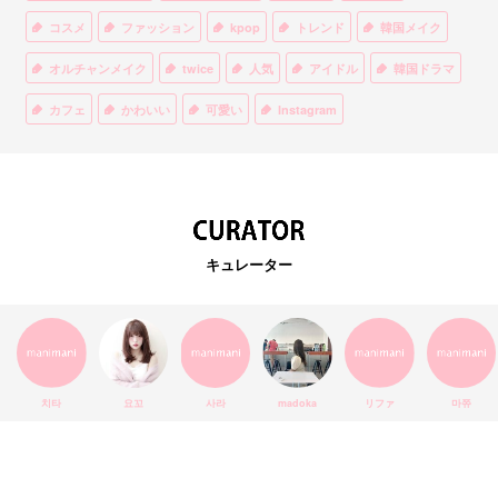
コスメ
ファッション
kpop
トレンド
韓国メイク
オルチャンメイク
twice
人気
アイドル
韓国ドラマ
カフェ
かわいい
可愛い
Instagram
オルチャンファッション
BTS
美容
ティント
リップ
韓国カフェ
スキンケア
韓国ブランド
KPOPアイドル
EXO
韓国語
ダイエット
stylekorean
3CE
キュレーター
インスタ映え
韓国グルメ
スタイルコリアン
インスタグラム
SEVENTEEN
セルカ
おしゃれ
エチュードハウス
防弾少年団
アプリ
韓国料理
コラボ
YouTube
少女時代
SNS映え
アイシャドウ
치타
요꼬
사라
madoka
リファ
마쮸
弘大
クッションファンデ
ハングル
旅行
MAY
Netflix
NCT
BLACKPINK
インスタ
おすすめ